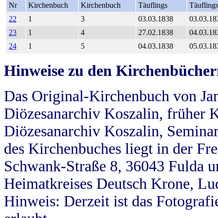
Nr
Kirchenbuch
Kirchenbuch
Täuflings
Täufling
22
1
3
03.03.1838
03.03.18
23
1
4
27.02.1838
04.03.18
24
1
5
04.03.1838
05.03.18
Hinweise zu den Kirchenbücher
Das Original-Kirchenbuch von Jan
Diözesanarchiv Koszalin, früher Kö
Diözesanarchiv Koszalin, Seminar
des Kirchenbuches liegt in der Fr
Schwank-Straße 8, 36043 Fulda u
Heimatkreises Deutsch Krone, Lu
Hinweis: Derzeit ist das Fotograf