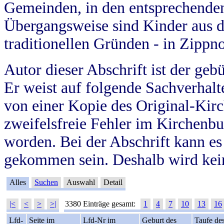
Gemeinden, in den entsprechende
Übergangsweise sind Kinder aus 
traditionellen Gründen - in Zippn
Autor dieser Abschrift ist der geb
Er weist auf folgende Sachverhalte
von einer Kopie des Original-Kirc
zweifelsfreie Fehler im Kirchenbuc
worden. Bei der Abschrift kann e
gekommen sein. Deshalb wird kein
Alles
Suchen
Auswahl
Detail
|<
<
>
>|
3380 Einträge gesamt:
1
4
7
10
13
16
Lfd-
Seite im
Lfd-Nr im
Geburt des
Taufe de