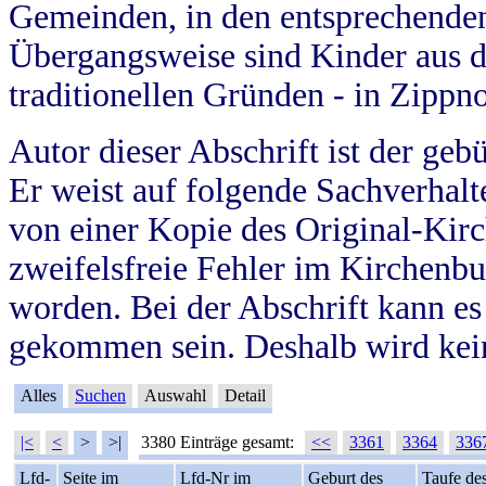
Gemeinden, in den entsprechende
Übergangsweise sind Kinder aus 
traditionellen Gründen - in Zippn
Autor dieser Abschrift ist der geb
Er weist auf folgende Sachverhalte
von einer Kopie des Original-Kirc
zweifelsfreie Fehler im Kirchenbuc
worden. Bei der Abschrift kann e
gekommen sein. Deshalb wird kein
Alles
Suchen
Auswahl
Detail
|<
<
>
>|
3380 Einträge gesamt:
<<
3361
3364
336
Lfd-
Seite im
Lfd-Nr im
Geburt des
Taufe de