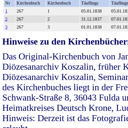
Nr
Kirchenbuch
Kirchenbuch
Täuflings
Täufling
1
267
1
05.01.1838
05.01.18
2
267
2
31.12.1837
07.01.18
3
267
3
01.01.1838
07.01.18
Hinweise zu den Kirchenbücher
Das Original-Kirchenbuch von Jan
Diözesanarchiv Koszalin, früher Kö
Diözesanarchiv Koszalin, Seminar
des Kirchenbuches liegt in der Fr
Schwank-Straße 8, 36043 Fulda u
Heimatkreises Deutsch Krone, Lu
Hinweis: Derzeit ist das Fotograf