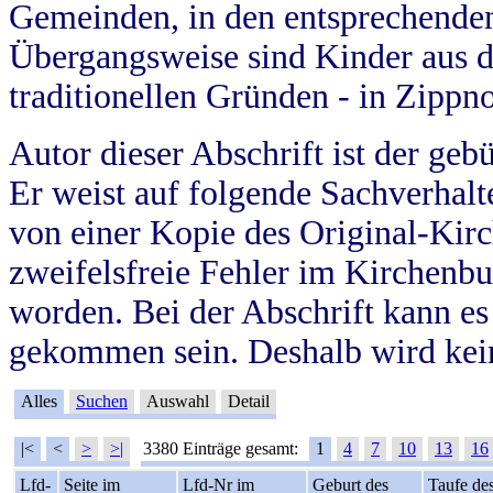
Gemeinden, in den entsprechende
Übergangsweise sind Kinder aus 
traditionellen Gründen - in Zippn
Autor dieser Abschrift ist der geb
Er weist auf folgende Sachverhalte
von einer Kopie des Original-Kirc
zweifelsfreie Fehler im Kirchenbuc
worden. Bei der Abschrift kann e
gekommen sein. Deshalb wird kein
Alles
Suchen
Auswahl
Detail
|<
<
>
>|
3380 Einträge gesamt:
1
4
7
10
13
16
Lfd-
Seite im
Lfd-Nr im
Geburt des
Taufe de