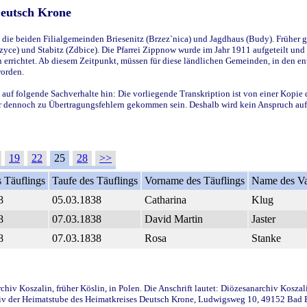
Deutsch Krone
ie beiden Filialgemeinden Briesenitz (Brzez`nica) und Jagdhaus (Budy). Früher g
yce) und Stabitz (Zdbice). Die Pfarrei Zippnow wurde im Jahr 1911 aufgeteilt und e
en errichtet. Ab diesem Zeitpunkt, müssen für diese ländlichen Gemeinden, in den
worden.
 auf folgende Sachverhalte hin: Die vorliegende Transkription ist von einer Kopie 
aber dennoch zu Übertragungsfehlern gekommen sein. Deshalb wird kein Anspruch auf 
19
22
25
28
>>
 Täuflings
Taufe des Täuflings
Vorname des Täuflings
Name des Va
8
05.03.1838
Catharina
Klug
8
07.03.1838
David Martin
Jaster
8
07.03.1838
Rosa
Stanke
iv Koszalin, früher Köslin, in Polen. Die Anschrift lautet: Diözesanarchiv Koszal
v der Heimatstube des Heimatkreises Deutsch Krone, Ludwigsweg 10, 49152 Bad Ess