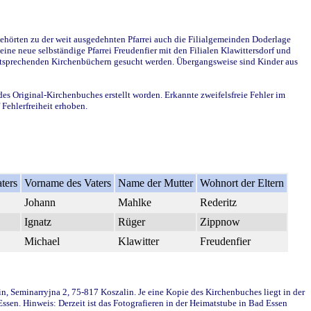
ehörten zu der weit ausgedehnten Pfarrei auch die Filialgemeinden Doderlage
ine neue selbständige Pfarrei Freudenfier mit den Filialen Klawittersdorf und
 entsprechenden Kirchenbüchern gesucht werden. Übergangsweise sind Kinder aus
des Original-Kirchenbuches erstellt worden. Erkannte zweifelsfreie Fehler im
Fehlerfreiheit erhoben.
ters
Vorname des Vaters
Name der Mutter
Wohnort der Eltern
Johann
Mahlke
Rederitz
Ignatz
Rüger
Zippnow
Michael
Klawitter
Freudenfier
in, Seminarryjna 2, 75-817 Koszalin. Je eine Kopie des Kirchenbuches liegt in der
en. Hinweis: Derzeit ist das Fotografieren in der Heimatstube in Bad Essen