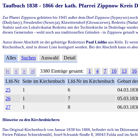
Taufbuch 1838 - 1866 der kath. Pfarrei Zippnow Kreis 
Zur Pfarrei Zippnow gehörten bis 1945 außer dem Dorf Zippnow (Sypnywo) noch d
(Dudylany), Freudenfier (Szwecja), Klawittersdorf (Glowaczewo), Rederitz (Nadarz
Stabitz und ein Lokalvikariat Rederitz mit der Tochterkirche in Doderlage wurd
diesen Gemeinden - wohl noch aus traditionellen Gründen - in Zippnow getauft 
Autor dieser Abschrift ist der gebürtige Rederitzer
Paul Lüdtke
aus Köln. Er weist
Kirchenbuch, sind in dieser Liste korrigiert worden. Bei der Abschrift kann es 
Alles
Suchen
Auswahl
Detail
|<
<
>
>|
3380 Einträge gesamt:
1
4
7
10
13
16
Lfd-Nr
Seite im Kirchenbuch
Lfd-Nr im Kirchenbuch
Geburt des
25
1
6
04.03.183
26
1
7
05.03.183
27
1
8
06.03.183
Hinweise zu den Kirchenbüchern
Das Original-Kirchenbuch von Januar 1838 bis 1866, befindet sich im Diözesanarch
Freien Prälatur Schneidemühl, Josef-Schwank-Straße 8, 36043 Fulda und im Archi