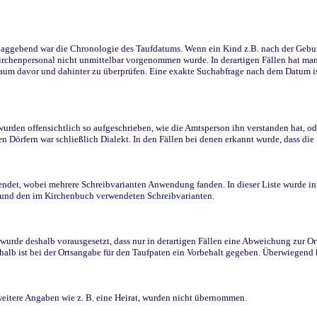
ggebend war die Chronologie des Taufdatums. Wenn ein Kind z.B. nach der Geburt 
rchenpersonal nicht unmittelbar vorgenommen wurde. In derartigen Fällen hat man d
raum davor und dahinter zu überprüfen. Eine exakte Suchabfrage nach dem Datum i
den offensichtlich so aufgeschrieben, wie die Amtsperson ihn verstanden hat, ode
n Dörfern war schließlich Dialekt. In den Fällen bei denen erkannt wurde, dass di
t, wobei mehrere Schreibvarianten Anwendung fanden. In dieser Liste wurde in de
n und den im Kirchenbuch verwendeten Schreibvarianten.
wurde deshalb vorausgesetzt, dass nur in derartigen Fällen eine Abweichung zur O
eshalb ist bei der Ortsangabe für den Taufpaten ein Vorbehalt gegeben. Überwiegen
weitere Angaben wie z. B. eine Heirat, wurden nicht übernommen.