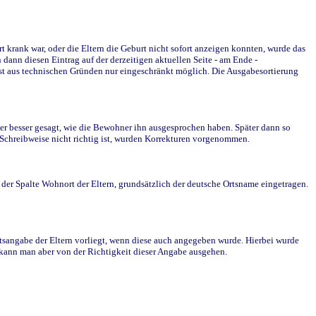
krank war, oder die Eltern die Geburt nicht sofort anzeigen konnten, wurde das
ann diesen Eintrag auf der derzeitigen aktuellen Seite - am Ende -
st aus technischen Gründen nur eingeschränkt möglich. Die Ausgabesortierung
r besser gesagt, wie die Bewohner ihn ausgesprochen haben. Später dann so
e Schreibweise nicht richtig ist, wurden Korrekturen vorgenommen.
r Spalte Wohnort der Eltern, grundsätzlich der deutsche Ortsname eingetragen.
rtsangabe der Eltern vorliegt, wenn diese auch angegeben wurde. Hierbei wurde
d kann man aber von der Richtigkeit dieser Angabe ausgehen.