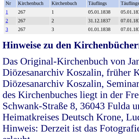
Nr
Kirchenbuch
Kirchenbuch
Täuflings
Täufling
1
267
1
05.01.1838
05.01.18
2
267
2
31.12.1837
07.01.18
3
267
3
01.01.1838
07.01.18
Hinweise zu den Kirchenbücher
Das Original-Kirchenbuch von Jan
Diözesanarchiv Koszalin, früher Kö
Diözesanarchiv Koszalin, Seminar
des Kirchenbuches liegt in der Fr
Schwank-Straße 8, 36043 Fulda u
Heimatkreises Deutsch Krone, Lu
Hinweis: Derzeit ist das Fotograf