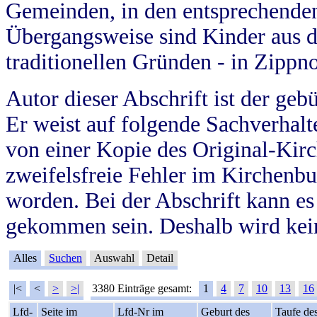
Gemeinden, in den entsprechende
Übergangsweise sind Kinder aus 
traditionellen Gründen - in Zippn
Autor dieser Abschrift ist der geb
Er weist auf folgende Sachverhalte
von einer Kopie des Original-Kirc
zweifelsfreie Fehler im Kirchenbuc
worden. Bei der Abschrift kann e
gekommen sein. Deshalb wird kein
Alles
Suchen
Auswahl
Detail
|<
<
>
>|
3380 Einträge gesamt:
1
4
7
10
13
16
Lfd-
Seite im
Lfd-Nr im
Geburt des
Taufe de