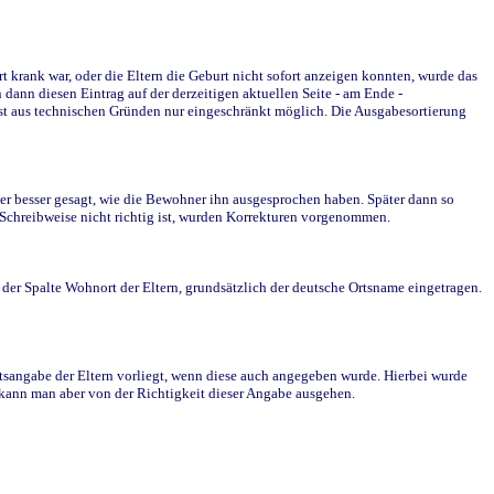
krank war, oder die Eltern die Geburt nicht sofort anzeigen konnten, wurde das
ann diesen Eintrag auf der derzeitigen aktuellen Seite - am Ende -
st aus technischen Gründen nur eingeschränkt möglich. Die Ausgabesortierung
r besser gesagt, wie die Bewohner ihn ausgesprochen haben. Später dann so
e Schreibweise nicht richtig ist, wurden Korrekturen vorgenommen.
r Spalte Wohnort der Eltern, grundsätzlich der deutsche Ortsname eingetragen.
rtsangabe der Eltern vorliegt, wenn diese auch angegeben wurde. Hierbei wurde
d kann man aber von der Richtigkeit dieser Angabe ausgehen.