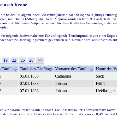
Deutsch Krone
ie beiden Filialgemeinden Briesenitz (Brzez`nica) und Jagdhaus (Budy). Früher g
yce) und Stabitz (Zdbice). Die Pfarrei Zippnow wurde im Jahr 1911 aufgeteilt und e
en errichtet. Ab diesem Zeitpunkt, müssen für diese ländlichen Gemeinden, in den
worden.
 auf folgende Sachverhalte hin: Die vorliegende Transkription ist von einer Kopie 
aber dennoch zu Übertragungsfehlern gekommen sein. Deshalb wird kein Anspruch auf 
19
22
25
28
>>
 Täuflings
Taufe des Täuflings
Vorname des Täuflings
Name des Va
8
05.01.1838
Catharina
Sack
7
07.01.1838
Johann
Höfft
8
07.01.1838
Johann
Heidkrüger
iv Koszalin, früher Köslin, in Polen. Die Anschrift lautet: Diözesanarchiv Koszal
v der Heimatstube des Heimatkreises Deutsch Krone, Ludwigsweg 10, 49152 Bad Ess