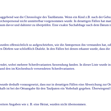
ggebend war die Chronologie des Taufdatums. Wenn ein Kind z.B. nach der Geburt 
rchenpersonal nicht unmittelbar vorgenommen wurde. In derartigen Fällen hat man d
raum davor und dahinter zu überprüfen. Eine exakte Suchabfrage nach dem Datum i
den offensichtlich so aufgeschrieben, wie die Amtsperson ihn verstanden hat, ode
n Dörfern war schließlich Dialekt. In den Fällen bei denen erkannt wurde, dass di
t, wobei mehrere Schreibvarianten Anwendung fanden. In dieser Liste wurde in de
n und den im Kirchenbuch verwendeten Schreibvarianten.
wurde deshalb vorausgesetzt, dass nur in derartigen Fällen eine Abweichung zur O
eshalb ist bei der Ortsangabe für den Taufpaten ein Vorbehalt gegeben. Überwiegen
weitere Angaben wie z. B. eine Heirat, wurden nicht übernommen.