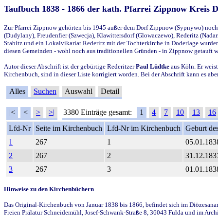
Taufbuch 1838 - 1866 der kath. Pfarrei Zippnow Kreis 
Zur Pfarrei Zippnow gehörten bis 1945 außer dem Dorf Zippnow (Sypnywo) noch d
(Dudylany), Freudenfier (Szwecja), Klawittersdorf (Glowaczewo), Rederitz (Nadarz
Stabitz und ein Lokalvikariat Rederitz mit der Tochterkirche in Doderlage wurd
diesen Gemeinden - wohl noch aus traditionellen Gründen - in Zippnow getauft 
Autor dieser Abschrift ist der gebürtige Rederitzer
Paul Lüdtke
aus Köln. Er weist
Kirchenbuch, sind in dieser Liste korrigiert worden. Bei der Abschrift kann es 
Alles
Suchen
Auswahl
Detail
|<
<
>
>|
3380 Einträge gesamt:
1
4
7
10
13
16
Lfd-Nr
Seite im Kirchenbuch
Lfd-Nr im Kirchenbuch
Geburt des
1
267
1
05.01.183
2
267
2
31.12.183
3
267
3
01.01.183
Hinweise zu den Kirchenbüchern
Das Original-Kirchenbuch von Januar 1838 bis 1866, befindet sich im Diözesanarch
Freien Prälatur Schneidemühl, Josef-Schwank-Straße 8, 36043 Fulda und im Archi