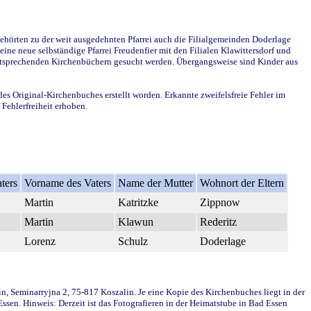
ehörten zu der weit ausgedehnten Pfarrei auch die Filialgemeinden Doderlage
ine neue selbständige Pfarrei Freudenfier mit den Filialen Klawittersdorf und
 entsprechenden Kirchenbüchern gesucht werden. Übergangsweise sind Kinder aus
des Original-Kirchenbuches erstellt worden. Erkannte zweifelsfreie Fehler im
Fehlerfreiheit erhoben.
ters
Vorname des Vaters
Name der Mutter
Wohnort der Eltern
Martin
Katritzke
Zippnow
Martin
Klawun
Rederitz
Lorenz
Schulz
Doderlage
in, Seminarryjna 2, 75-817 Koszalin. Je eine Kopie des Kirchenbuches liegt in der
en. Hinweis: Derzeit ist das Fotografieren in der Heimatstube in Bad Essen