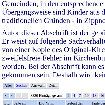
Gemeinden, in den entsprechende
Übergangsweise sind Kinder aus 
traditionellen Gründen - in Zippn
Autor dieser Abschrift ist der geb
Er weist auf folgende Sachverhalte
von einer Kopie des Original-Kirc
zweifelsfreie Fehler im Kirchenbuc
worden. Bei der Abschrift kann e
gekommen sein. Deshalb wird kein
Alles
Suchen
Auswahl
Detail
|<
<
>
>|
3380 Einträge gesamt:
1
4
7
10
13
16
Lfd-
Seite im
Lfd-Nr im
Geburt des
Taufe de