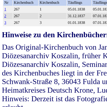
Nr
Kirchenbuch
Kirchenbuch
Täuflings
Täufling
1
267
1
05.01.1838
05.01.18
2
267
2
31.12.1837
07.01.18
3
267
3
01.01.1838
07.01.18
Hinweise zu den Kirchenbücher
Das Original-Kirchenbuch von Jan
Diözesanarchiv Koszalin, früher Kö
Diözesanarchiv Koszalin, Seminar
des Kirchenbuches liegt in der Fr
Schwank-Straße 8, 36043 Fulda u
Heimatkreises Deutsch Krone, Lu
Hinweis: Derzeit ist das Fotograf