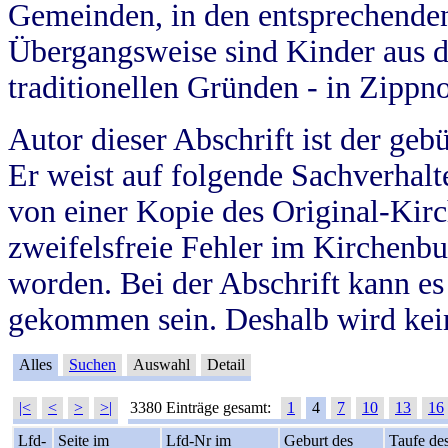
Gemeinden, in den entsprechende
Übergangsweise sind Kinder aus 
traditionellen Gründen - in Zippn
Autor dieser Abschrift ist der geb
Er weist auf folgende Sachverhalte
von einer Kopie des Original-Kirc
zweifelsfreie Fehler im Kirchenbuc
worden. Bei der Abschrift kann e
gekommen sein. Deshalb wird kein
Alles
Suchen
Auswahl
Detail
|<
<
>
>|
3380 Einträge gesamt:
1
4
7
10
13
16
Lfd-
Seite im
Lfd-Nr im
Geburt des
Taufe de