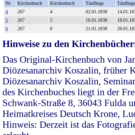
Nr
Kirchenbuch
Kirchenbuch
Täuflings
Täufling
4
267
4
02.01.1838
14.01.18
5
267
5
16.01.1838
18.01.18
6
267
6
21.01.1838
26.01.18
Hinweise zu den Kirchenbücher
Das Original-Kirchenbuch von Jan
Diözesanarchiv Koszalin, früher Kö
Diözesanarchiv Koszalin, Seminar
des Kirchenbuches liegt in der Fr
Schwank-Straße 8, 36043 Fulda u
Heimatkreises Deutsch Krone, Lu
Hinweis: Derzeit ist das Fotograf