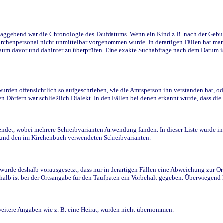
ggebend war die Chronologie des Taufdatums. Wenn ein Kind z.B. nach der Geburt 
rchenpersonal nicht unmittelbar vorgenommen wurde. In derartigen Fällen hat man d
raum davor und dahinter zu überprüfen. Eine exakte Suchabfrage nach dem Datum i
den offensichtlich so aufgeschrieben, wie die Amtsperson ihn verstanden hat, ode
n Dörfern war schließlich Dialekt. In den Fällen bei denen erkannt wurde, dass di
t, wobei mehrere Schreibvarianten Anwendung fanden. In dieser Liste wurde in de
n und den im Kirchenbuch verwendeten Schreibvarianten.
wurde deshalb vorausgesetzt, dass nur in derartigen Fällen eine Abweichung zur O
eshalb ist bei der Ortsangabe für den Taufpaten ein Vorbehalt gegeben. Überwiegen
weitere Angaben wie z. B. eine Heirat, wurden nicht übernommen.