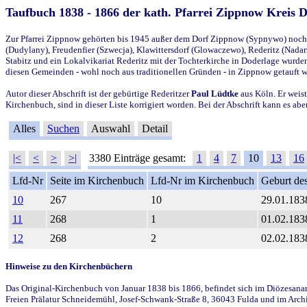
Taufbuch 1838 - 1866 der kath. Pfarrei Zippnow Kreis 
Zur Pfarrei Zippnow gehörten bis 1945 außer dem Dorf Zippnow (Sypnywo) noch d
(Dudylany), Freudenfier (Szwecja), Klawittersdorf (Glowaczewo), Rederitz (Nadarz
Stabitz und ein Lokalvikariat Rederitz mit der Tochterkirche in Doderlage wurd
diesen Gemeinden - wohl noch aus traditionellen Gründen - in Zippnow getauft 
Autor dieser Abschrift ist der gebürtige Rederitzer
Paul Lüdtke
aus Köln. Er weist
Kirchenbuch, sind in dieser Liste korrigiert worden. Bei der Abschrift kann es 
Alles
Suchen
Auswahl
Detail
|<
<
>
>|
3380 Einträge gesamt:
1
4
7
10
13
16
Lfd-Nr
Seite im Kirchenbuch
Lfd-Nr im Kirchenbuch
Geburt des
10
267
10
29.01.183
11
268
1
01.02.183
12
268
2
02.02.183
Hinweise zu den Kirchenbüchern
Das Original-Kirchenbuch von Januar 1838 bis 1866, befindet sich im Diözesanarch
Freien Prälatur Schneidemühl, Josef-Schwank-Straße 8, 36043 Fulda und im Archi