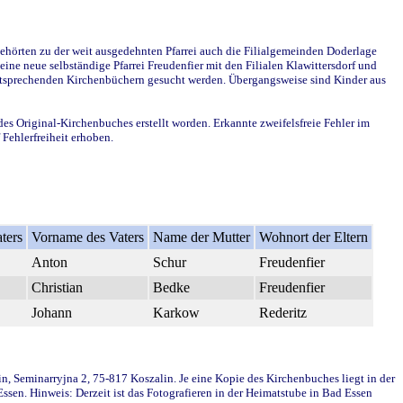
ehörten zu der weit ausgedehnten Pfarrei auch die Filialgemeinden Doderlage
ine neue selbständige Pfarrei Freudenfier mit den Filialen Klawittersdorf und
 entsprechenden Kirchenbüchern gesucht werden. Übergangsweise sind Kinder aus
des Original-Kirchenbuches erstellt worden. Erkannte zweifelsfreie Fehler im
Fehlerfreiheit erhoben.
ters
Vorname des Vaters
Name der Mutter
Wohnort der Eltern
Anton
Schur
Freudenfier
Christian
Bedke
Freudenfier
Johann
Karkow
Rederitz
in, Seminarryjna 2, 75-817 Koszalin. Je eine Kopie des Kirchenbuches liegt in der
en. Hinweis: Derzeit ist das Fotografieren in der Heimatstube in Bad Essen