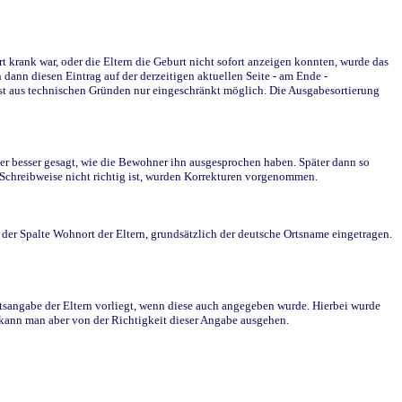
krank war, oder die Eltern die Geburt nicht sofort anzeigen konnten, wurde das
ann diesen Eintrag auf der derzeitigen aktuellen Seite - am Ende -
st aus technischen Gründen nur eingeschränkt möglich. Die Ausgabesortierung
r besser gesagt, wie die Bewohner ihn ausgesprochen haben. Später dann so
e Schreibweise nicht richtig ist, wurden Korrekturen vorgenommen.
r Spalte Wohnort der Eltern, grundsätzlich der deutsche Ortsname eingetragen.
rtsangabe der Eltern vorliegt, wenn diese auch angegeben wurde. Hierbei wurde
d kann man aber von der Richtigkeit dieser Angabe ausgehen.