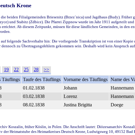
Deutsch Krone
ie beiden Filialgemeinden Briesenitz (Brzez`nica) und Jagdhaus (Budy). Früher g
yce) und Stabitz (Zdbice). Die Pfarrei Zippnow wurde im Jahr 1911 aufgeteilt und e
en errichtet. Ab diesem Zeitpunkt, müssen für diese ländlichen Gemeinden, in den
worden.
 auf folgende Sachverhalte hin: Die vorliegende Transkription ist von einer Kopie 
aber dennoch zu Übertragungsfehlern gekommen sein. Deshalb wird kein Anspruch auf 
19
22
25
28
>>
 Täuflings
Taufe des Täuflings
Vorname des Täuflings
Name des Va
8
01.02.1838
Johann
Hannemann
8
03.02.1838
Lorenz
Hannemann
8
08.02.1838
Justina Brigitta
Doege
iv Koszalin, früher Köslin, in Polen. Die Anschrift lautet: Diözesanarchiv Koszal
v der Heimatstube des Heimatkreises Deutsch Krone, Ludwigsweg 10, 49152 Bad Ess