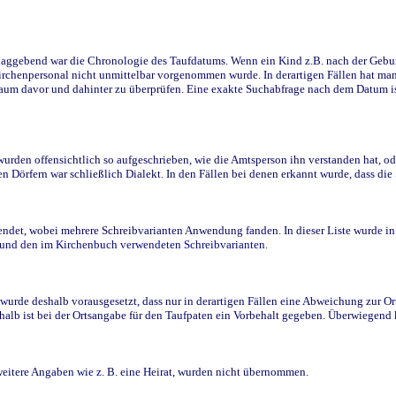
ggebend war die Chronologie des Taufdatums. Wenn ein Kind z.B. nach der Geburt 
rchenpersonal nicht unmittelbar vorgenommen wurde. In derartigen Fällen hat man d
raum davor und dahinter zu überprüfen. Eine exakte Suchabfrage nach dem Datum i
den offensichtlich so aufgeschrieben, wie die Amtsperson ihn verstanden hat, ode
n Dörfern war schließlich Dialekt. In den Fällen bei denen erkannt wurde, dass di
t, wobei mehrere Schreibvarianten Anwendung fanden. In dieser Liste wurde in de
n und den im Kirchenbuch verwendeten Schreibvarianten.
wurde deshalb vorausgesetzt, dass nur in derartigen Fällen eine Abweichung zur O
eshalb ist bei der Ortsangabe für den Taufpaten ein Vorbehalt gegeben. Überwiegen
weitere Angaben wie z. B. eine Heirat, wurden nicht übernommen.