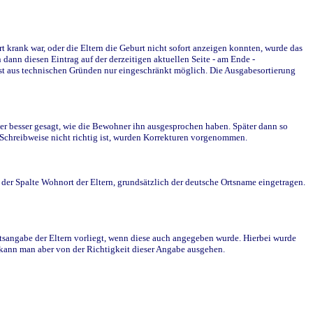
krank war, oder die Eltern die Geburt nicht sofort anzeigen konnten, wurde das
ann diesen Eintrag auf der derzeitigen aktuellen Seite - am Ende -
st aus technischen Gründen nur eingeschränkt möglich. Die Ausgabesortierung
r besser gesagt, wie die Bewohner ihn ausgesprochen haben. Später dann so
e Schreibweise nicht richtig ist, wurden Korrekturen vorgenommen.
r Spalte Wohnort der Eltern, grundsätzlich der deutsche Ortsname eingetragen.
rtsangabe der Eltern vorliegt, wenn diese auch angegeben wurde. Hierbei wurde
d kann man aber von der Richtigkeit dieser Angabe ausgehen.