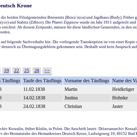
Deutsch Krone
ie beiden Filialgemeinden Briesenitz (Brzez`nica) und Jagdhaus (Budy). Früher g
yce) und Stabitz (Zdbice). Die Pfarrei Zippnow wurde im Jahr 1911 aufgeteilt und e
en errichtet. Ab diesem Zeitpunkt, müssen für diese ländlichen Gemeinden, in den
worden.
 auf folgende Sachverhalte hin: Die vorliegende Transkription ist von einer Kopie 
aber dennoch zu Übertragungsfehlern gekommen sein. Deshalb wird kein Anspruch auf 
19
22
25
28
>>
 Täuflings
Taufe des Täuflings
Vorname des Täuflings
Name des Va
8
11.02.1838
Martin
Heidkrüger
8
14.02.1838
Justina
Hohnke
8
24.02.1838
Christian
Jaster
iv Koszalin, früher Köslin, in Polen. Die Anschrift lautet: Diözesanarchiv Koszal
v der Heimatstube des Heimatkreises Deutsch Krone, Ludwigsweg 10, 49152 Bad Ess