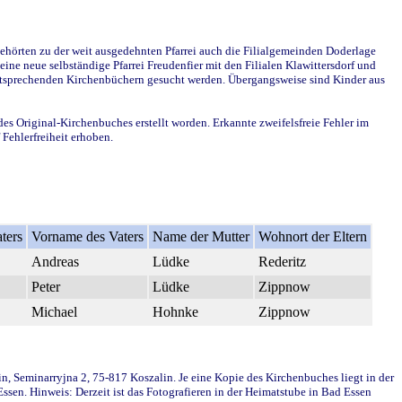
ehörten zu der weit ausgedehnten Pfarrei auch die Filialgemeinden Doderlage
ine neue selbständige Pfarrei Freudenfier mit den Filialen Klawittersdorf und
 entsprechenden Kirchenbüchern gesucht werden. Übergangsweise sind Kinder aus
des Original-Kirchenbuches erstellt worden. Erkannte zweifelsfreie Fehler im
Fehlerfreiheit erhoben.
ters
Vorname des Vaters
Name der Mutter
Wohnort der Eltern
Andreas
Lüdke
Rederitz
Peter
Lüdke
Zippnow
Michael
Hohnke
Zippnow
in, Seminarryjna 2, 75-817 Koszalin. Je eine Kopie des Kirchenbuches liegt in der
en. Hinweis: Derzeit ist das Fotografieren in der Heimatstube in Bad Essen