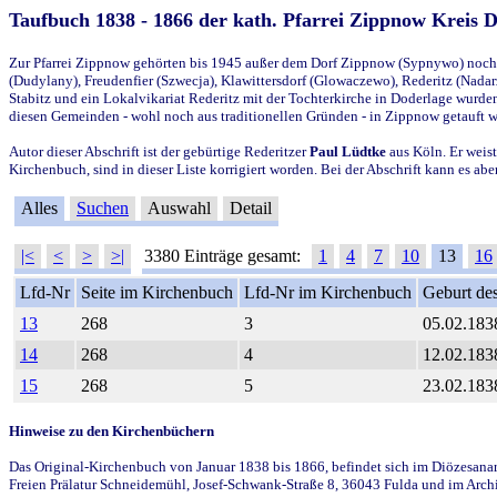
Taufbuch 1838 - 1866 der kath. Pfarrei Zippnow Kreis 
Zur Pfarrei Zippnow gehörten bis 1945 außer dem Dorf Zippnow (Sypnywo) noch d
(Dudylany), Freudenfier (Szwecja), Klawittersdorf (Glowaczewo), Rederitz (Nadarz
Stabitz und ein Lokalvikariat Rederitz mit der Tochterkirche in Doderlage wurd
diesen Gemeinden - wohl noch aus traditionellen Gründen - in Zippnow getauft 
Autor dieser Abschrift ist der gebürtige Rederitzer
Paul Lüdtke
aus Köln. Er weist
Kirchenbuch, sind in dieser Liste korrigiert worden. Bei der Abschrift kann es 
Alles
Suchen
Auswahl
Detail
|<
<
>
>|
3380 Einträge gesamt:
1
4
7
10
13
16
Lfd-Nr
Seite im Kirchenbuch
Lfd-Nr im Kirchenbuch
Geburt des
13
268
3
05.02.183
14
268
4
12.02.183
15
268
5
23.02.183
Hinweise zu den Kirchenbüchern
Das Original-Kirchenbuch von Januar 1838 bis 1866, befindet sich im Diözesanarch
Freien Prälatur Schneidemühl, Josef-Schwank-Straße 8, 36043 Fulda und im Archi