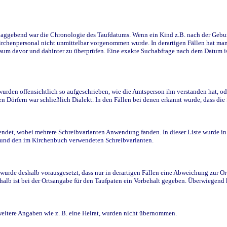
ggebend war die Chronologie des Taufdatums. Wenn ein Kind z.B. nach der Geburt 
rchenpersonal nicht unmittelbar vorgenommen wurde. In derartigen Fällen hat man d
raum davor und dahinter zu überprüfen. Eine exakte Suchabfrage nach dem Datum i
den offensichtlich so aufgeschrieben, wie die Amtsperson ihn verstanden hat, ode
n Dörfern war schließlich Dialekt. In den Fällen bei denen erkannt wurde, dass di
t, wobei mehrere Schreibvarianten Anwendung fanden. In dieser Liste wurde in de
n und den im Kirchenbuch verwendeten Schreibvarianten.
wurde deshalb vorausgesetzt, dass nur in derartigen Fällen eine Abweichung zur O
eshalb ist bei der Ortsangabe für den Taufpaten ein Vorbehalt gegeben. Überwiegen
weitere Angaben wie z. B. eine Heirat, wurden nicht übernommen.