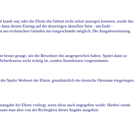
krank war, oder die Eltern die Geburt nicht sofort anzeigen konnten, wurde das
ann diesen Eintrag auf der derzeitigen aktuellen Seite - am Ende -
st aus technischen Gründen nur eingeschränkt möglich. Die Ausgabesortierung
r besser gesagt, wie die Bewohner ihn ausgesprochen haben. Später dann so
e Schreibweise nicht richtig ist, wurden Korrekturen vorgenommen.
r Spalte Wohnort der Eltern, grundsätzlich der deutsche Ortsname eingetragen.
rtsangabe der Eltern vorliegt, wenn diese auch angegeben wurde. Hierbei wurde
d kann man aber von der Richtigkeit dieser Angabe ausgehen.