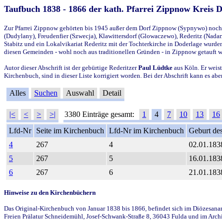
Taufbuch 1838 - 1866 der kath. Pfarrei Zippnow Kreis 
Zur Pfarrei Zippnow gehörten bis 1945 außer dem Dorf Zippnow (Sypnywo) noch d
(Dudylany), Freudenfier (Szwecja), Klawittersdorf (Glowaczewo), Rederitz (Nadarz
Stabitz und ein Lokalvikariat Rederitz mit der Tochterkirche in Doderlage wurd
diesen Gemeinden - wohl noch aus traditionellen Gründen - in Zippnow getauft 
Autor dieser Abschrift ist der gebürtige Rederitzer
Paul Lüdtke
aus Köln. Er weist
Kirchenbuch, sind in dieser Liste korrigiert worden. Bei der Abschrift kann es 
Alles
Suchen
Auswahl
Detail
|<
<
>
>|
3380 Einträge gesamt:
1
4
7
10
13
16
Lfd-Nr
Seite im Kirchenbuch
Lfd-Nr im Kirchenbuch
Geburt des
4
267
4
02.01.183
5
267
5
16.01.183
6
267
6
21.01.183
Hinweise zu den Kirchenbüchern
Das Original-Kirchenbuch von Januar 1838 bis 1866, befindet sich im Diözesanarch
Freien Prälatur Schneidemühl, Josef-Schwank-Straße 8, 36043 Fulda und im Archi