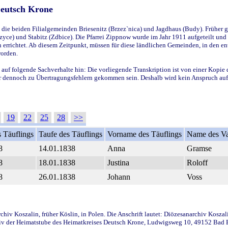
Deutsch Krone
ie beiden Filialgemeinden Briesenitz (Brzez`nica) und Jagdhaus (Budy). Früher g
yce) und Stabitz (Zdbice). Die Pfarrei Zippnow wurde im Jahr 1911 aufgeteilt und e
en errichtet. Ab diesem Zeitpunkt, müssen für diese ländlichen Gemeinden, in den
worden.
 auf folgende Sachverhalte hin: Die vorliegende Transkription ist von einer Kopie 
aber dennoch zu Übertragungsfehlern gekommen sein. Deshalb wird kein Anspruch auf 
19
22
25
28
>>
 Täuflings
Taufe des Täuflings
Vorname des Täuflings
Name des Va
8
14.01.1838
Anna
Gramse
8
18.01.1838
Justina
Roloff
8
26.01.1838
Johann
Voss
iv Koszalin, früher Köslin, in Polen. Die Anschrift lautet: Diözesanarchiv Koszal
v der Heimatstube des Heimatkreises Deutsch Krone, Ludwigsweg 10, 49152 Bad Ess