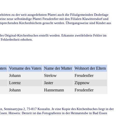
ehörten zu der weit ausgedehnten Pfarrei auch die Filialgemeinden Doderlage
ine neue selbständige Pfarrei Freudenfier mit den Filialen Klawittersdorf und
 entsprechenden Kirchenbüchern gesucht werden. Übergangsweise sind Kinder aus
des Original-Kirchenbuches erstellt worden. Erkannte zweifelsfreie Fehler im
Fehlerfreiheit erhoben.
ters
Vorname des Vaters
Name der Mutter
Wohnort der Eltern
Johann
Strelow
Freudenfier
Lorenz
Jaster
Zippnow
Johann
Hannemann
Freudenfier
in, Seminarryjna 2, 75-817 Koszalin. Je eine Kopie des Kirchenbuches liegt in der
en. Hinweis: Derzeit ist das Fotografieren in der Heimatstube in Bad Essen