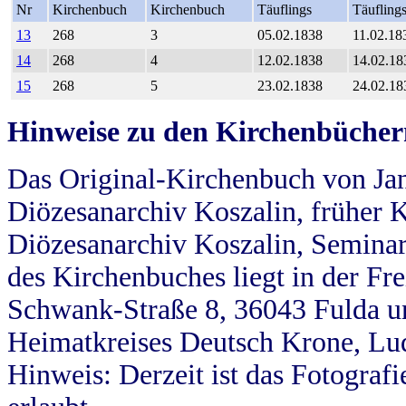
Nr
Kirchenbuch
Kirchenbuch
Täuflings
Täufling
13
268
3
05.02.1838
11.02.18
14
268
4
12.02.1838
14.02.18
15
268
5
23.02.1838
24.02.18
Hinweise zu den Kirchenbücher
Das Original-Kirchenbuch von Jan
Diözesanarchiv Koszalin, früher Kö
Diözesanarchiv Koszalin, Seminar
des Kirchenbuches liegt in der Fr
Schwank-Straße 8, 36043 Fulda u
Heimatkreises Deutsch Krone, Lu
Hinweis: Derzeit ist das Fotograf