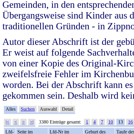
Gemeinden, in den entsprechende
Übergangsweise sind Kinder aus 
traditionellen Gründen - in Zippn
Autor dieser Abschrift ist der geb
Er weist auf folgende Sachverhalte
von einer Kopie des Original-Kirc
zweifelsfreie Fehler im Kirchenbuc
worden. Bei der Abschrift kann e
gekommen sein. Deshalb wird kein
Alles
Suchen
Auswahl
Detail
|<
<
>
>|
3380 Einträge gesamt:
1
4
7
10
13
16
Lfd-
Seite im
Lfd-Nr im
Geburt des
Taufe de