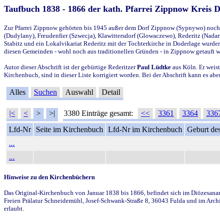
Taufbuch 1838 - 1866 der kath. Pfarrei Zippnow Kreis 
Zur Pfarrei Zippnow gehörten bis 1945 außer dem Dorf Zippnow (Sypnywo) noch d
(Dudylany), Freudenfier (Szwecja), Klawittersdorf (Glowaczewo), Rederitz (Nadarz
Stabitz und ein Lokalvikariat Rederitz mit der Tochterkirche in Doderlage wurd
diesen Gemeinden - wohl noch aus traditionellen Gründen - in Zippnow getauft 
Autor dieser Abschrift ist der gebürtige Rederitzer
Paul Lüdtke
aus Köln. Er weist
Kirchenbuch, sind in dieser Liste korrigiert worden. Bei der Abschrift kann es 
Alles
Suchen
Auswahl
Detail
|<
<
>
>|
3380 Einträge gesamt:
<<
3361
3364
336
Lfd-Nr
Seite im Kirchenbuch
Lfd-Nr im Kirchenbuch
Geburt des
...
...
Hinweise zu den Kirchenbüchern
Das Original-Kirchenbuch von Januar 1838 bis 1866, befindet sich im Diözesanarch
Freien Prälatur Schneidemühl, Josef-Schwank-Straße 8, 36043 Fulda und im Archi
erlaubt.