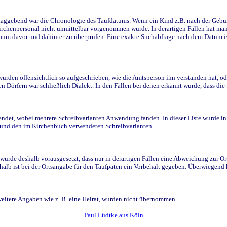
ggebend war die Chronologie des Taufdatums. Wenn ein Kind z.B. nach der Geburt 
rchenpersonal nicht unmittelbar vorgenommen wurde. In derartigen Fällen hat man d
raum davor und dahinter zu überprüfen. Eine exakte Suchabfrage nach dem Datum i
den offensichtlich so aufgeschrieben, wie die Amtsperson ihn verstanden hat, ode
n Dörfern war schließlich Dialekt. In den Fällen bei denen erkannt wurde, dass di
t, wobei mehrere Schreibvarianten Anwendung fanden. In dieser Liste wurde in de
n und den im Kirchenbuch verwendeten Schreibvarianten.
wurde deshalb vorausgesetzt, dass nur in derartigen Fällen eine Abweichung zur O
eshalb ist bei der Ortsangabe für den Taufpaten ein Vorbehalt gegeben. Überwiegen
weitere Angaben wie z. B. eine Heirat, wurden nicht übernommen.
Paul Lüdtke aus Köln