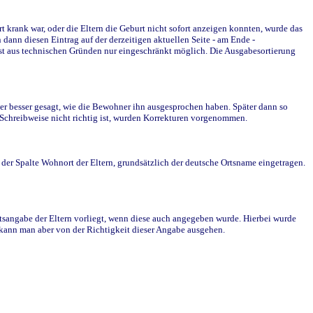
krank war, oder die Eltern die Geburt nicht sofort anzeigen konnten, wurde das
ann diesen Eintrag auf der derzeitigen aktuellen Seite - am Ende -
st aus technischen Gründen nur eingeschränkt möglich. Die Ausgabesortierung
r besser gesagt, wie die Bewohner ihn ausgesprochen haben. Später dann so
e Schreibweise nicht richtig ist, wurden Korrekturen vorgenommen.
r Spalte Wohnort der Eltern, grundsätzlich der deutsche Ortsname eingetragen.
rtsangabe der Eltern vorliegt, wenn diese auch angegeben wurde. Hierbei wurde
d kann man aber von der Richtigkeit dieser Angabe ausgehen.