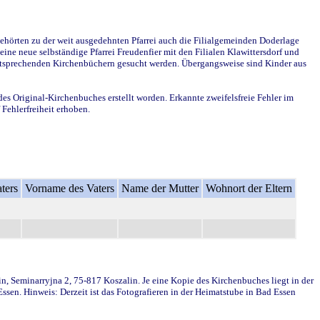
ehörten zu der weit ausgedehnten Pfarrei auch die Filialgemeinden Doderlage
ine neue selbständige Pfarrei Freudenfier mit den Filialen Klawittersdorf und
 entsprechenden Kirchenbüchern gesucht werden. Übergangsweise sind Kinder aus
des Original-Kirchenbuches erstellt worden. Erkannte zweifelsfreie Fehler im
Fehlerfreiheit erhoben.
ters
Vorname des Vaters
Name der Mutter
Wohnort der Eltern
in, Seminarryjna 2, 75-817 Koszalin. Je eine Kopie des Kirchenbuches liegt in der
en. Hinweis: Derzeit ist das Fotografieren in der Heimatstube in Bad Essen