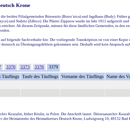
Deutsch Krone
ie beiden Filialgemeinden Briesenitz (Brzez`nica) und Jagdhaus (Budy). Früher g
yce) und Stabitz (Zdbice). Die Pfarrei Zippnow wurde im Jahr 1911 aufgeteilt und e
en errichtet. Ab diesem Zeitpunkt, müssen für diese ländlichen Gemeinden, in den
worden.
 auf folgende Sachverhalte hin: Die vorliegende Transkription ist von einer Kopie 
aber dennoch zu Übertragungsfehlern gekommen sein. Deshalb wird kein Anspruch auf 
7
3370
3373
3376
3379
 Täuflings
Taufe des Täuflings
Vorname des Täuflings
Name des Va
iv Koszalin, früher Köslin, in Polen. Die Anschrift lautet: Diözesanarchiv Koszal
v der Heimatstube des Heimatkreises Deutsch Krone, Ludwigsweg 10, 49152 Bad Ess