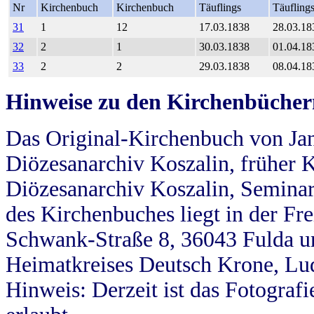
Nr
Kirchenbuch
Kirchenbuch
Täuflings
Täufling
31
1
12
17.03.1838
28.03.18
32
2
1
30.03.1838
01.04.18
33
2
2
29.03.1838
08.04.18
Hinweise zu den Kirchenbücher
Das Original-Kirchenbuch von Jan
Diözesanarchiv Koszalin, früher Kö
Diözesanarchiv Koszalin, Seminar
des Kirchenbuches liegt in der Fr
Schwank-Straße 8, 36043 Fulda u
Heimatkreises Deutsch Krone, Lu
Hinweis: Derzeit ist das Fotograf