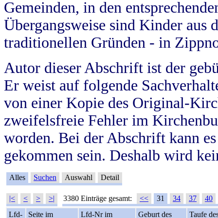
Gemeinden, in den entsprechende
Übergangsweise sind Kinder aus 
traditionellen Gründen - in Zippn
Autor dieser Abschrift ist der geb
Er weist auf folgende Sachverhalte
von einer Kopie des Original-Kirc
zweifelsfreie Fehler im Kirchenbuc
worden. Bei der Abschrift kann e
gekommen sein. Deshalb wird kein
Alles
Suchen
Auswahl
Detail
|<
<
>
>|
3380 Einträge gesamt:
<<
31
34
37
40
Lfd-
Seite im
Lfd-Nr im
Geburt des
Taufe de