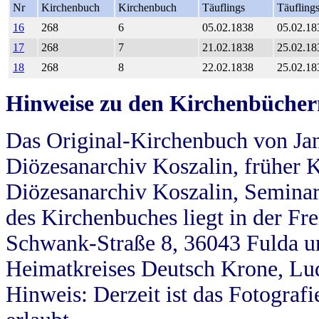
Nr
Kirchenbuch
Kirchenbuch
Täuflings
Täufling
16
268
6
05.02.1838
05.02.18
17
268
7
21.02.1838
25.02.18
18
268
8
22.02.1838
25.02.18
Hinweise zu den Kirchenbücher
Das Original-Kirchenbuch von Jan
Diözesanarchiv Koszalin, früher Kö
Diözesanarchiv Koszalin, Seminar
des Kirchenbuches liegt in der Fr
Schwank-Straße 8, 36043 Fulda u
Heimatkreises Deutsch Krone, Lu
Hinweis: Derzeit ist das Fotograf