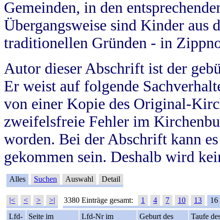
Gemeinden, in den entsprechende
Übergangsweise sind Kinder aus 
traditionellen Gründen - in Zippn
Autor dieser Abschrift ist der geb
Er weist auf folgende Sachverhalte
von einer Kopie des Original-Kirc
zweifelsfreie Fehler im Kirchenbuc
worden. Bei der Abschrift kann e
gekommen sein. Deshalb wird kein
Alles
Suchen
Auswahl
Detail
|<
<
>
>|
3380 Einträge gesamt:
1
4
7
10
13
16
Lfd-
Seite im
Lfd-Nr im
Geburt des
Taufe de