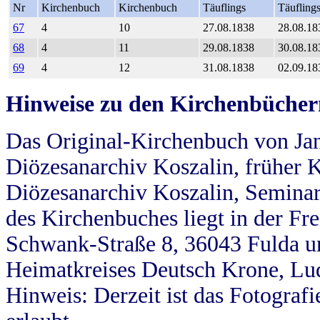
Nr
Kirchenbuch
Kirchenbuch
Täuflings
Täufling
67
4
10
27.08.1838
28.08.18
68
4
11
29.08.1838
30.08.18
69
4
12
31.08.1838
02.09.18
Hinweise zu den Kirchenbücher
Das Original-Kirchenbuch von Jan
Diözesanarchiv Koszalin, früher Kö
Diözesanarchiv Koszalin, Seminar
des Kirchenbuches liegt in der Fr
Schwank-Straße 8, 36043 Fulda u
Heimatkreises Deutsch Krone, Lu
Hinweis: Derzeit ist das Fotograf