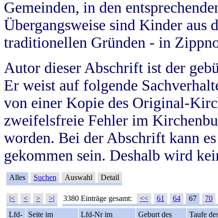
Gemeinden, in den entsprechende
Übergangsweise sind Kinder aus 
traditionellen Gründen - in Zippn
Autor dieser Abschrift ist der geb
Er weist auf folgende Sachverhalte
von einer Kopie des Original-Kirc
zweifelsfreie Fehler im Kirchenbuc
worden. Bei der Abschrift kann e
gekommen sein. Deshalb wird kein
Alles
Suchen
Auswahl
Detail
|<
<
>
>|
3380 Einträge gesamt:
<<
61
64
67
70
Lfd-
Seite im
Lfd-Nr im
Geburt des
Taufe de