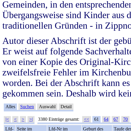
Gemeinden, in den entsprechende
Übergangsweise sind Kinder aus 
traditionellen Gründen - in Zippn
Autor dieser Abschrift ist der geb
Er weist auf folgende Sachverhalte
von einer Kopie des Original-Kirc
zweifelsfreie Fehler im Kirchenbuc
worden. Bei der Abschrift kann e
gekommen sein. Deshalb wird kein
Alles
Suchen
Auswahl
Detail
|<
<
>
>|
3380 Einträge gesamt:
<<
61
64
67
70
Lfd-
Seite im
Lfd-Nr im
Geburt des
Taufe de