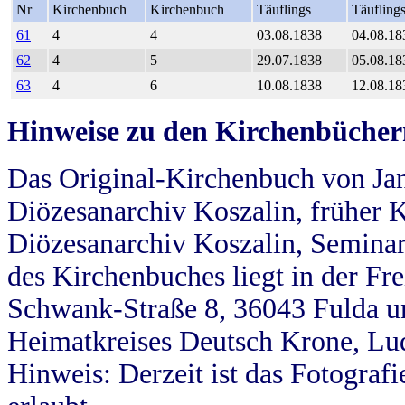
Nr
Kirchenbuch
Kirchenbuch
Täuflings
Täufling
61
4
4
03.08.1838
04.08.18
62
4
5
29.07.1838
05.08.18
63
4
6
10.08.1838
12.08.18
Hinweise zu den Kirchenbücher
Das Original-Kirchenbuch von Jan
Diözesanarchiv Koszalin, früher Kö
Diözesanarchiv Koszalin, Seminar
des Kirchenbuches liegt in der Fr
Schwank-Straße 8, 36043 Fulda u
Heimatkreises Deutsch Krone, Lu
Hinweis: Derzeit ist das Fotograf