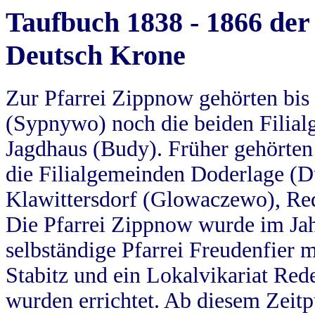
Taufbuch 1838 - 1866 der
Deutsch Krone
Zur Pfarrei Zippnow gehörten bi
(Sypnywo) noch die beiden Filial
Jagdhaus (Budy). Früher gehörten 
die Filialgemeinden Doderlage (D
Klawittersdorf (Glowaczewo), Red
Die Pfarrei Zippnow wurde im Jah
selbständige Pfarrei Freudenfier m
Stabitz und ein Lokalvikariat Red
wurden errichtet. Ab diesem Zeitp