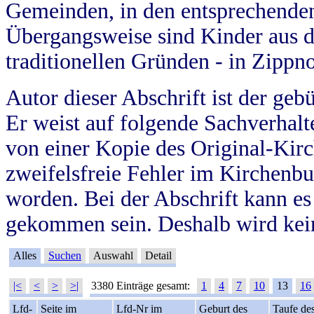
Gemeinden, in den entsprechende
Übergangsweise sind Kinder aus 
traditionellen Gründen - in Zippn
Autor dieser Abschrift ist der geb
Er weist auf folgende Sachverhalte
von einer Kopie des Original-Kirc
zweifelsfreie Fehler im Kirchenbuc
worden. Bei der Abschrift kann e
gekommen sein. Deshalb wird kein
Alles
Suchen
Auswahl
Detail
|<
<
>
>|
3380 Einträge gesamt:
1
4
7
10
13
16
Lfd-
Seite im
Lfd-Nr im
Geburt des
Taufe de