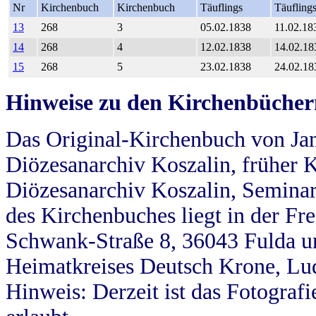
Nr
Kirchenbuch
Kirchenbuch
Täuflings
Täufling
13
268
3
05.02.1838
11.02.18
14
268
4
12.02.1838
14.02.18
15
268
5
23.02.1838
24.02.18
Hinweise zu den Kirchenbücher
Das Original-Kirchenbuch von Jan
Diözesanarchiv Koszalin, früher Kö
Diözesanarchiv Koszalin, Seminar
des Kirchenbuches liegt in der Fr
Schwank-Straße 8, 36043 Fulda u
Heimatkreises Deutsch Krone, Lu
Hinweis: Derzeit ist das Fotograf