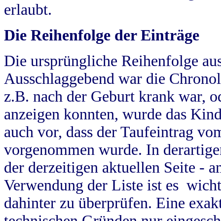
erlaubt.
Die Reihenfolge der Einträge
Die ursprüngliche Reihenfolge au
Ausschlaggebend war die Chronol
z.B. nach der Geburt krank war, od
anzeigen konnten, wurde das Kind
auch vor, dass der Taufeintrag vo
vorgenommen wurde. In derartigen
der derzeitigen aktuellen Seite -
Verwendung der Liste ist es wich
dahinter zu überprüfen. Eine exa
technischen Gründen nur eingesch