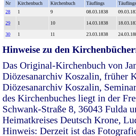
Nr
Kirchenbuch
Kirchenbuch
Täuflings
Täufling
28
1
9
08.03.1838
09.03.18
29
1
10
14.03.1838
18.03.18
30
1
11
23.03.1838
24.03.18
Hinweise zu den Kirchenbücher
Das Original-Kirchenbuch von Jan
Diözesanarchiv Koszalin, früher Kö
Diözesanarchiv Koszalin, Seminar
des Kirchenbuches liegt in der Fr
Schwank-Straße 8, 36043 Fulda u
Heimatkreises Deutsch Krone, Lu
Hinweis: Derzeit ist das Fotograf