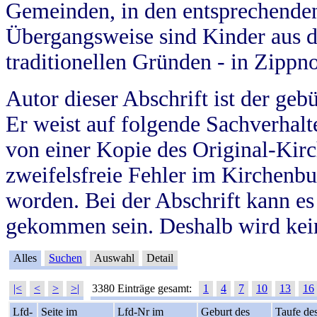
Gemeinden, in den entsprechende
Übergangsweise sind Kinder aus 
traditionellen Gründen - in Zippn
Autor dieser Abschrift ist der geb
Er weist auf folgende Sachverhalte
von einer Kopie des Original-Kirc
zweifelsfreie Fehler im Kirchenbuc
worden. Bei der Abschrift kann e
gekommen sein. Deshalb wird kein
Alles
Suchen
Auswahl
Detail
|<
<
>
>|
3380 Einträge gesamt:
1
4
7
10
13
16
Lfd-
Seite im
Lfd-Nr im
Geburt des
Taufe de