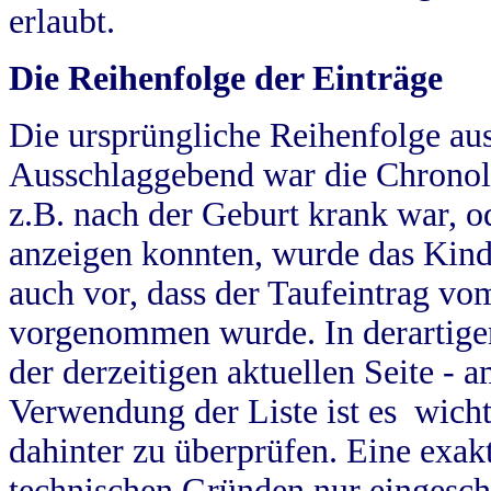
erlaubt.
Die Reihenfolge der Einträge
Die ursprüngliche Reihenfolge au
Ausschlaggebend war die Chronol
z.B. nach der Geburt krank war, od
anzeigen konnten, wurde das Kind
auch vor, dass der Taufeintrag vo
vorgenommen wurde. In derartigen
der derzeitigen aktuellen Seite -
Verwendung der Liste ist es wich
dahinter zu überprüfen. Eine exa
technischen Gründen nur eingesch