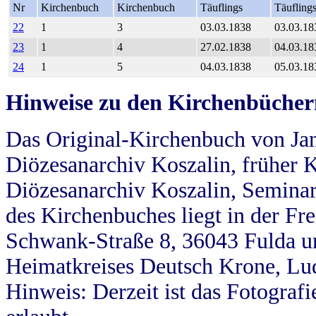
Nr
Kirchenbuch
Kirchenbuch
Täuflings
Täufling
22
1
3
03.03.1838
03.03.18
23
1
4
27.02.1838
04.03.18
24
1
5
04.03.1838
05.03.18
Hinweise zu den Kirchenbücher
Das Original-Kirchenbuch von Jan
Diözesanarchiv Koszalin, früher Kö
Diözesanarchiv Koszalin, Seminar
des Kirchenbuches liegt in der Fr
Schwank-Straße 8, 36043 Fulda u
Heimatkreises Deutsch Krone, Lu
Hinweis: Derzeit ist das Fotograf