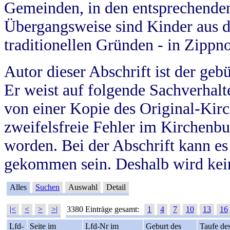
Gemeinden, in den entsprechende
Übergangsweise sind Kinder aus 
traditionellen Gründen - in Zippn
Autor dieser Abschrift ist der geb
Er weist auf folgende Sachverhalte
von einer Kopie des Original-Kirc
zweifelsfreie Fehler im Kirchenbuc
worden. Bei der Abschrift kann e
gekommen sein. Deshalb wird kein
Alles
Suchen
Auswahl
Detail
|<
<
>
>|
3380 Einträge gesamt:
1
4
7
10
13
16
Lfd-
Seite im
Lfd-Nr im
Geburt des
Taufe de