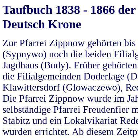
Taufbuch 1838 - 1866 der
Deutsch Krone
Zur Pfarrei Zippnow gehörten bi
(Sypnywo) noch die beiden Filial
Jagdhaus (Budy). Früher gehörten 
die Filialgemeinden Doderlage (D
Klawittersdorf (Glowaczewo), Red
Die Pfarrei Zippnow wurde im Jah
selbständige Pfarrei Freudenfier m
Stabitz und ein Lokalvikariat Red
wurden errichtet. Ab diesem Zeitp