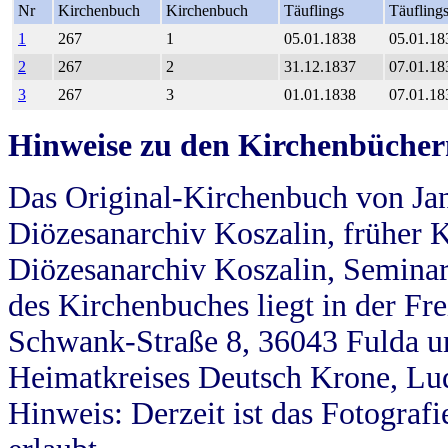
Nr
Kirchenbuch
Kirchenbuch
Täuflings
Täufling
1
267
1
05.01.1838
05.01.18
2
267
2
31.12.1837
07.01.18
3
267
3
01.01.1838
07.01.18
Hinweise zu den Kirchenbücher
Das Original-Kirchenbuch von Jan
Diözesanarchiv Koszalin, früher Kö
Diözesanarchiv Koszalin, Seminar
des Kirchenbuches liegt in der Fr
Schwank-Straße 8, 36043 Fulda u
Heimatkreises Deutsch Krone, Lu
Hinweis: Derzeit ist das Fotograf