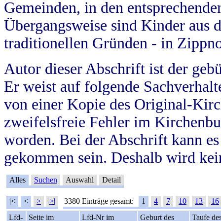
Gemeinden, in den entsprechende
Übergangsweise sind Kinder aus 
traditionellen Gründen - in Zippn
Autor dieser Abschrift ist der geb
Er weist auf folgende Sachverhalte
von einer Kopie des Original-Kirc
zweifelsfreie Fehler im Kirchenbuc
worden. Bei der Abschrift kann e
gekommen sein. Deshalb wird kein
Alles
Suchen
Auswahl
Detail
|<
<
>
>|
3380 Einträge gesamt:
1
4
7
10
13
16
Lfd-
Seite im
Lfd-Nr im
Geburt des
Taufe de