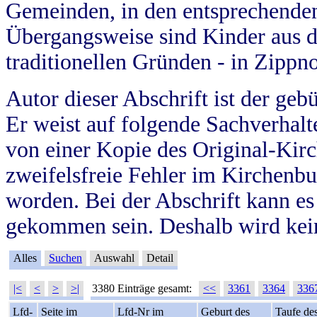
Gemeinden, in den entsprechende
Übergangsweise sind Kinder aus 
traditionellen Gründen - in Zippn
Autor dieser Abschrift ist der geb
Er weist auf folgende Sachverhalte
von einer Kopie des Original-Kirc
zweifelsfreie Fehler im Kirchenbuc
worden. Bei der Abschrift kann e
gekommen sein. Deshalb wird kein
Alles
Suchen
Auswahl
Detail
|<
<
>
>|
3380 Einträge gesamt:
<<
3361
3364
336
Lfd-
Seite im
Lfd-Nr im
Geburt des
Taufe de