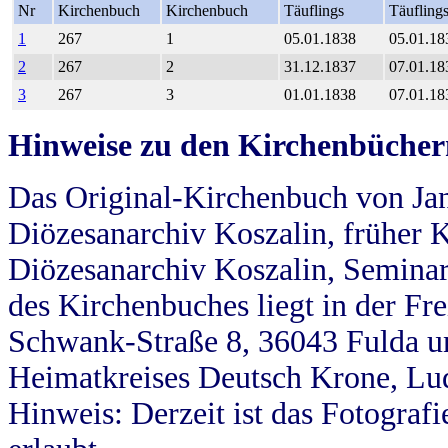
Nr
Kirchenbuch
Kirchenbuch
Täuflings
Täufling
1
267
1
05.01.1838
05.01.18
2
267
2
31.12.1837
07.01.18
3
267
3
01.01.1838
07.01.18
Hinweise zu den Kirchenbücher
Das Original-Kirchenbuch von Jan
Diözesanarchiv Koszalin, früher Kö
Diözesanarchiv Koszalin, Seminar
des Kirchenbuches liegt in der Fr
Schwank-Straße 8, 36043 Fulda u
Heimatkreises Deutsch Krone, Lu
Hinweis: Derzeit ist das Fotograf