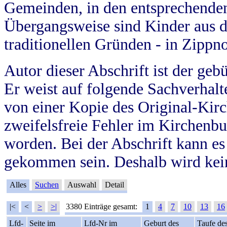
Gemeinden, in den entsprechende
Übergangsweise sind Kinder aus 
traditionellen Gründen - in Zippn
Autor dieser Abschrift ist der geb
Er weist auf folgende Sachverhalte
von einer Kopie des Original-Kirc
zweifelsfreie Fehler im Kirchenbuc
worden. Bei der Abschrift kann e
gekommen sein. Deshalb wird kein
Alles
Suchen
Auswahl
Detail
|<
<
>
>|
3380 Einträge gesamt:
1
4
7
10
13
16
Lfd-
Seite im
Lfd-Nr im
Geburt des
Taufe de