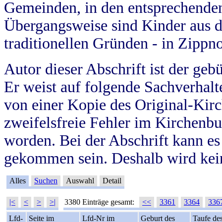
Gemeinden, in den entsprechende
Übergangsweise sind Kinder aus 
traditionellen Gründen - in Zippn
Autor dieser Abschrift ist der geb
Er weist auf folgende Sachverhalte
von einer Kopie des Original-Kirc
zweifelsfreie Fehler im Kirchenbuc
worden. Bei der Abschrift kann e
gekommen sein. Deshalb wird kein
Alles
Suchen
Auswahl
Detail
|<
<
>
>|
3380 Einträge gesamt:
<<
3361
3364
336
Lfd-
Seite im
Lfd-Nr im
Geburt des
Taufe de