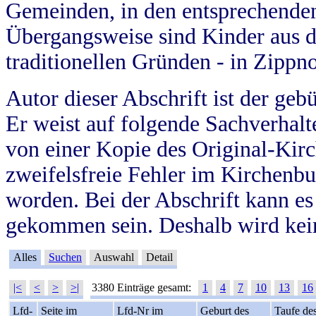
Gemeinden, in den entsprechende
Übergangsweise sind Kinder aus 
traditionellen Gründen - in Zippn
Autor dieser Abschrift ist der geb
Er weist auf folgende Sachverhalte
von einer Kopie des Original-Kirc
zweifelsfreie Fehler im Kirchenbuc
worden. Bei der Abschrift kann e
gekommen sein. Deshalb wird kein
Alles
Suchen
Auswahl
Detail
|<
<
>
>|
3380 Einträge gesamt:
1
4
7
10
13
16
Lfd-
Seite im
Lfd-Nr im
Geburt des
Taufe de