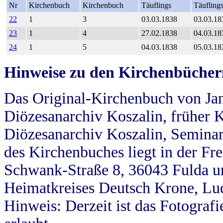
Nr
Kirchenbuch
Kirchenbuch
Täuflings
Täufling
22
1
3
03.03.1838
03.03.18
23
1
4
27.02.1838
04.03.18
24
1
5
04.03.1838
05.03.18
Hinweise zu den Kirchenbücher
Das Original-Kirchenbuch von Jan
Diözesanarchiv Koszalin, früher Kö
Diözesanarchiv Koszalin, Seminar
des Kirchenbuches liegt in der Fr
Schwank-Straße 8, 36043 Fulda u
Heimatkreises Deutsch Krone, Lu
Hinweis: Derzeit ist das Fotograf