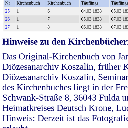
Nr
Kirchenbuch
Kirchenbuch
Täuflings
Täufling
25
1
6
04.03.1838
05.03.18
26
1
7
05.03.1838
07.03.18
27
1
8
06.03.1838
07.03.18
Hinweise zu den Kirchenbücher
Das Original-Kirchenbuch von Jan
Diözesanarchiv Koszalin, früher Kö
Diözesanarchiv Koszalin, Seminar
des Kirchenbuches liegt in der Fr
Schwank-Straße 8, 36043 Fulda u
Heimatkreises Deutsch Krone, Lu
Hinweis: Derzeit ist das Fotograf