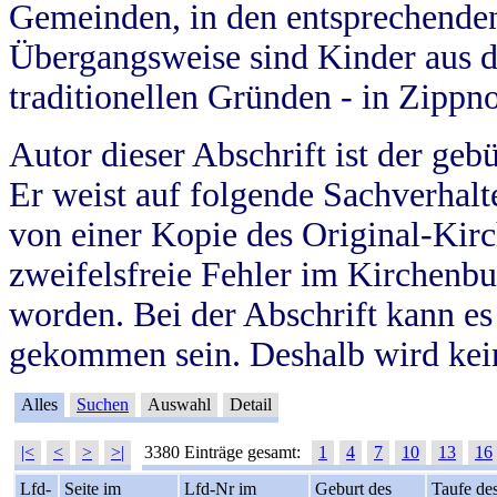
Gemeinden, in den entsprechende
Übergangsweise sind Kinder aus 
traditionellen Gründen - in Zippn
Autor dieser Abschrift ist der geb
Er weist auf folgende Sachverhalte
von einer Kopie des Original-Kirc
zweifelsfreie Fehler im Kirchenbuc
worden. Bei der Abschrift kann e
gekommen sein. Deshalb wird kein
Alles
Suchen
Auswahl
Detail
|<
<
>
>|
3380 Einträge gesamt:
1
4
7
10
13
16
Lfd-
Seite im
Lfd-Nr im
Geburt des
Taufe de