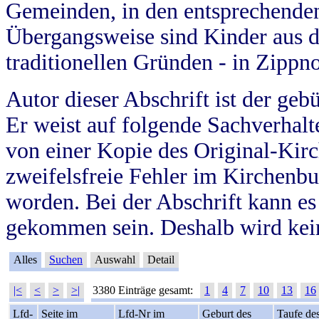
Gemeinden, in den entsprechende
Übergangsweise sind Kinder aus 
traditionellen Gründen - in Zippn
Autor dieser Abschrift ist der geb
Er weist auf folgende Sachverhalte
von einer Kopie des Original-Kirc
zweifelsfreie Fehler im Kirchenbuc
worden. Bei der Abschrift kann e
gekommen sein. Deshalb wird kein
Alles
Suchen
Auswahl
Detail
|<
<
>
>|
3380 Einträge gesamt:
1
4
7
10
13
16
Lfd-
Seite im
Lfd-Nr im
Geburt des
Taufe de