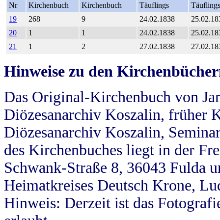
Nr
Kirchenbuch
Kirchenbuch
Täuflings
Täufling
19
268
9
24.02.1838
25.02.18
20
1
1
24.02.1838
25.02.18
21
1
2
27.02.1838
27.02.18
Hinweise zu den Kirchenbücher
Das Original-Kirchenbuch von Jan
Diözesanarchiv Koszalin, früher Kö
Diözesanarchiv Koszalin, Seminar
des Kirchenbuches liegt in der Fr
Schwank-Straße 8, 36043 Fulda u
Heimatkreises Deutsch Krone, Lu
Hinweis: Derzeit ist das Fotograf