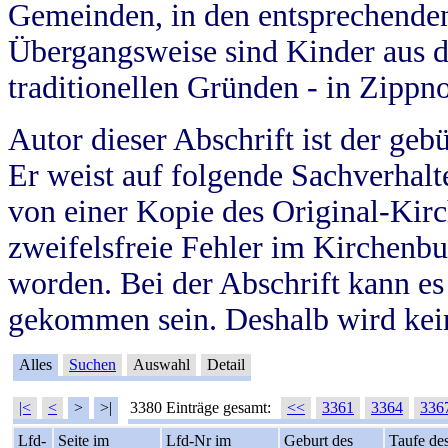
Gemeinden, in den entsprechende
Übergangsweise sind Kinder aus 
traditionellen Gründen - in Zippn
Autor dieser Abschrift ist der geb
Er weist auf folgende Sachverhalte
von einer Kopie des Original-Kirc
zweifelsfreie Fehler im Kirchenbuc
worden. Bei der Abschrift kann e
gekommen sein. Deshalb wird kein
Alles
Suchen
Auswahl
Detail
|<
<
>
>|
3380 Einträge gesamt:
<<
3361
3364
336
Lfd-
Seite im
Lfd-Nr im
Geburt des
Taufe de