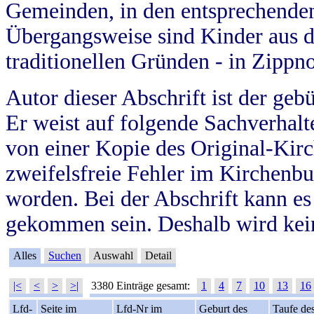
Gemeinden, in den entsprechende
Übergangsweise sind Kinder aus 
traditionellen Gründen - in Zippn
Autor dieser Abschrift ist der geb
Er weist auf folgende Sachverhalte
von einer Kopie des Original-Kirc
zweifelsfreie Fehler im Kirchenbuc
worden. Bei der Abschrift kann e
gekommen sein. Deshalb wird kein
Alles
Suchen
Auswahl
Detail
|<
<
>
>|
3380 Einträge gesamt:
1
4
7
10
13
16
Lfd-
Seite im
Lfd-Nr im
Geburt des
Taufe de