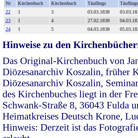
Nr
Kirchenbuch
Kirchenbuch
Täuflings
Täufling
22
1
3
03.03.1838
03.03.18
23
1
4
27.02.1838
04.03.18
24
1
5
04.03.1838
05.03.18
Hinweise zu den Kirchenbücher
Das Original-Kirchenbuch von Jan
Diözesanarchiv Koszalin, früher Kö
Diözesanarchiv Koszalin, Seminar
des Kirchenbuches liegt in der Fr
Schwank-Straße 8, 36043 Fulda u
Heimatkreises Deutsch Krone, Lu
Hinweis: Derzeit ist das Fotograf