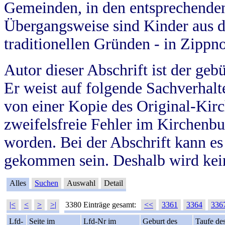
Gemeinden, in den entsprechende
Übergangsweise sind Kinder aus 
traditionellen Gründen - in Zippn
Autor dieser Abschrift ist der geb
Er weist auf folgende Sachverhalte
von einer Kopie des Original-Kirc
zweifelsfreie Fehler im Kirchenbuc
worden. Bei der Abschrift kann e
gekommen sein. Deshalb wird kein
Alles
Suchen
Auswahl
Detail
|<
<
>
>|
3380 Einträge gesamt:
<<
3361
3364
336
Lfd-
Seite im
Lfd-Nr im
Geburt des
Taufe de