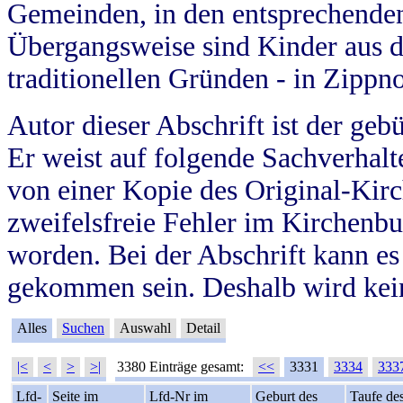
Gemeinden, in den entsprechende
Übergangsweise sind Kinder aus 
traditionellen Gründen - in Zippn
Autor dieser Abschrift ist der geb
Er weist auf folgende Sachverhalte
von einer Kopie des Original-Kirc
zweifelsfreie Fehler im Kirchenbuc
worden. Bei der Abschrift kann e
gekommen sein. Deshalb wird kein
Alles
Suchen
Auswahl
Detail
|<
<
>
>|
3380 Einträge gesamt:
<<
3331
3334
333
Lfd-
Seite im
Lfd-Nr im
Geburt des
Taufe de