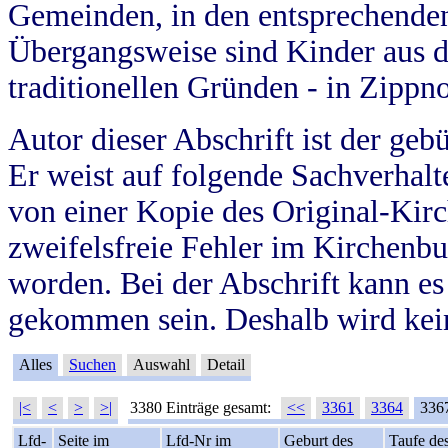
Gemeinden, in den entsprechende
Übergangsweise sind Kinder aus 
traditionellen Gründen - in Zippn
Autor dieser Abschrift ist der geb
Er weist auf folgende Sachverhalte
von einer Kopie des Original-Kirc
zweifelsfreie Fehler im Kirchenbuc
worden. Bei der Abschrift kann e
gekommen sein. Deshalb wird kein
Alles
Suchen
Auswahl
Detail
|<
<
>
>|
3380 Einträge gesamt:
<<
3361
3364
336
Lfd-
Seite im
Lfd-Nr im
Geburt des
Taufe de