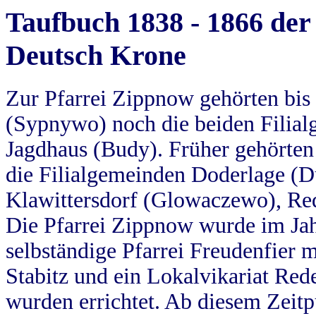
Taufbuch 1838 - 1866 der
Deutsch Krone
Zur Pfarrei Zippnow gehörten bi
(Sypnywo) noch die beiden Filial
Jagdhaus (Budy). Früher gehörten 
die Filialgemeinden Doderlage (D
Klawittersdorf (Glowaczewo), Red
Die Pfarrei Zippnow wurde im Jah
selbständige Pfarrei Freudenfier m
Stabitz und ein Lokalvikariat Red
wurden errichtet. Ab diesem Zeitp