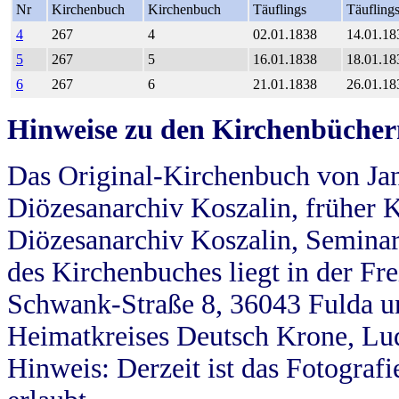
Nr
Kirchenbuch
Kirchenbuch
Täuflings
Täufling
4
267
4
02.01.1838
14.01.18
5
267
5
16.01.1838
18.01.18
6
267
6
21.01.1838
26.01.18
Hinweise zu den Kirchenbücher
Das Original-Kirchenbuch von Jan
Diözesanarchiv Koszalin, früher Kö
Diözesanarchiv Koszalin, Seminar
des Kirchenbuches liegt in der Fr
Schwank-Straße 8, 36043 Fulda u
Heimatkreises Deutsch Krone, Lu
Hinweis: Derzeit ist das Fotograf