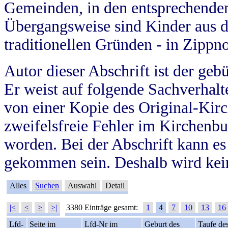
Gemeinden, in den entsprechende
Übergangsweise sind Kinder aus 
traditionellen Gründen - in Zippn
Autor dieser Abschrift ist der geb
Er weist auf folgende Sachverhalte
von einer Kopie des Original-Kirc
zweifelsfreie Fehler im Kirchenbuc
worden. Bei der Abschrift kann e
gekommen sein. Deshalb wird kein
Alles
Suchen
Auswahl
Detail
|<
<
>
>|
3380 Einträge gesamt:
1
4
7
10
13
16
Lfd-
Seite im
Lfd-Nr im
Geburt des
Taufe de