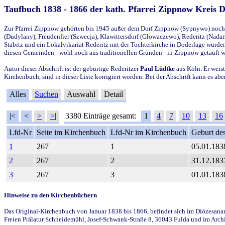
Taufbuch 1838 - 1866 der kath. Pfarrei Zippnow Kreis 
Zur Pfarrei Zippnow gehörten bis 1945 außer dem Dorf Zippnow (Sypnywo) noch d
(Dudylany), Freudenfier (Szwecja), Klawittersdorf (Glowaczewo), Rederitz (Nadarz
Stabitz und ein Lokalvikariat Rederitz mit der Tochterkirche in Doderlage wurd
diesen Gemeinden - wohl noch aus traditionellen Gründen - in Zippnow getauft 
Autor dieser Abschrift ist der gebürtige Rederitzer
Paul Lüdtke
aus Köln. Er weist
Kirchenbuch, sind in dieser Liste korrigiert worden. Bei der Abschrift kann es 
Alles
Suchen
Auswahl
Detail
|<
<
>
>|
3380 Einträge gesamt:
1
4
7
10
13
16
Lfd-Nr
Seite im Kirchenbuch
Lfd-Nr im Kirchenbuch
Geburt des
1
267
1
05.01.183
2
267
2
31.12.183
3
267
3
01.01.183
Hinweise zu den Kirchenbüchern
Das Original-Kirchenbuch von Januar 1838 bis 1866, befindet sich im Diözesanarch
Freien Prälatur Schneidemühl, Josef-Schwank-Straße 8, 36043 Fulda und im Archi