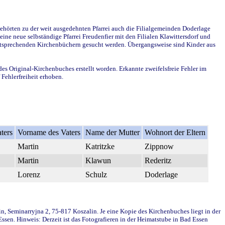
ehörten zu der weit ausgedehnten Pfarrei auch die Filialgemeinden Doderlage
ine neue selbständige Pfarrei Freudenfier mit den Filialen Klawittersdorf und
 entsprechenden Kirchenbüchern gesucht werden. Übergangsweise sind Kinder aus
des Original-Kirchenbuches erstellt worden. Erkannte zweifelsfreie Fehler im
Fehlerfreiheit erhoben.
ters
Vorname des Vaters
Name der Mutter
Wohnort der Eltern
Martin
Katritzke
Zippnow
Martin
Klawun
Rederitz
Lorenz
Schulz
Doderlage
in, Seminarryjna 2, 75-817 Koszalin. Je eine Kopie des Kirchenbuches liegt in der
en. Hinweis: Derzeit ist das Fotografieren in der Heimatstube in Bad Essen