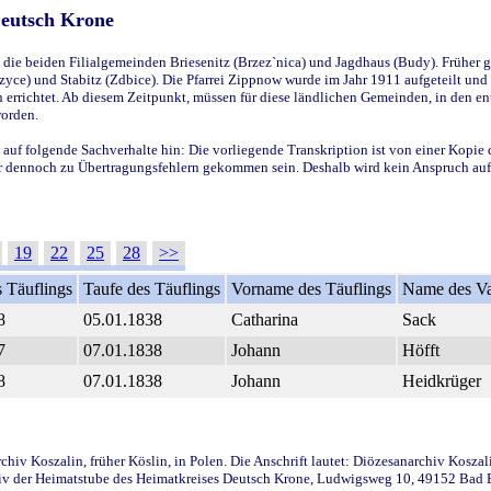
Deutsch Krone
ie beiden Filialgemeinden Briesenitz (Brzez`nica) und Jagdhaus (Budy). Früher g
yce) und Stabitz (Zdbice). Die Pfarrei Zippnow wurde im Jahr 1911 aufgeteilt und e
en errichtet. Ab diesem Zeitpunkt, müssen für diese ländlichen Gemeinden, in den
worden.
 auf folgende Sachverhalte hin: Die vorliegende Transkription ist von einer Kopie 
aber dennoch zu Übertragungsfehlern gekommen sein. Deshalb wird kein Anspruch auf 
19
22
25
28
>>
 Täuflings
Taufe des Täuflings
Vorname des Täuflings
Name des Va
8
05.01.1838
Catharina
Sack
7
07.01.1838
Johann
Höfft
8
07.01.1838
Johann
Heidkrüger
iv Koszalin, früher Köslin, in Polen. Die Anschrift lautet: Diözesanarchiv Koszal
v der Heimatstube des Heimatkreises Deutsch Krone, Ludwigsweg 10, 49152 Bad Ess