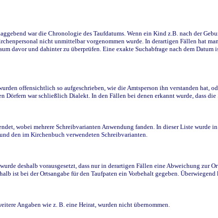
ggebend war die Chronologie des Taufdatums. Wenn ein Kind z.B. nach der Geburt 
rchenpersonal nicht unmittelbar vorgenommen wurde. In derartigen Fällen hat man d
raum davor und dahinter zu überprüfen. Eine exakte Suchabfrage nach dem Datum i
den offensichtlich so aufgeschrieben, wie die Amtsperson ihn verstanden hat, ode
n Dörfern war schließlich Dialekt. In den Fällen bei denen erkannt wurde, dass di
t, wobei mehrere Schreibvarianten Anwendung fanden. In dieser Liste wurde in de
n und den im Kirchenbuch verwendeten Schreibvarianten.
wurde deshalb vorausgesetzt, dass nur in derartigen Fällen eine Abweichung zur O
eshalb ist bei der Ortsangabe für den Taufpaten ein Vorbehalt gegeben. Überwiegen
weitere Angaben wie z. B. eine Heirat, wurden nicht übernommen.