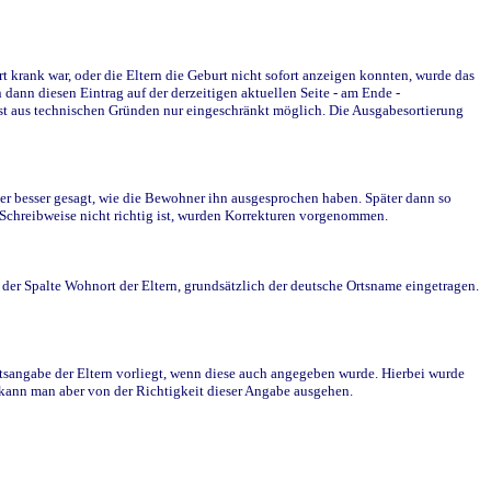
krank war, oder die Eltern die Geburt nicht sofort anzeigen konnten, wurde das
ann diesen Eintrag auf der derzeitigen aktuellen Seite - am Ende -
st aus technischen Gründen nur eingeschränkt möglich. Die Ausgabesortierung
r besser gesagt, wie die Bewohner ihn ausgesprochen haben. Später dann so
e Schreibweise nicht richtig ist, wurden Korrekturen vorgenommen.
r Spalte Wohnort der Eltern, grundsätzlich der deutsche Ortsname eingetragen.
rtsangabe der Eltern vorliegt, wenn diese auch angegeben wurde. Hierbei wurde
d kann man aber von der Richtigkeit dieser Angabe ausgehen.