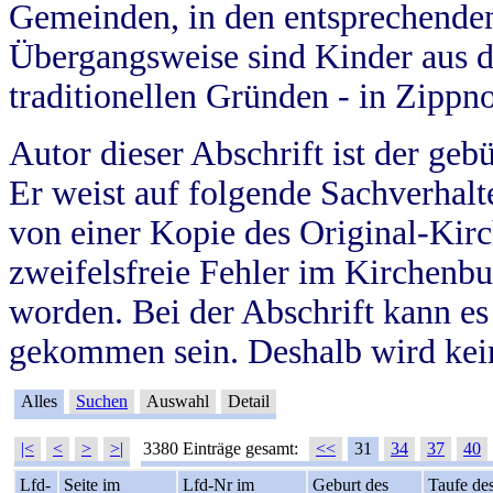
Gemeinden, in den entsprechende
Übergangsweise sind Kinder aus 
traditionellen Gründen - in Zippn
Autor dieser Abschrift ist der geb
Er weist auf folgende Sachverhalte
von einer Kopie des Original-Kirc
zweifelsfreie Fehler im Kirchenbuc
worden. Bei der Abschrift kann e
gekommen sein. Deshalb wird kein
Alles
Suchen
Auswahl
Detail
|<
<
>
>|
3380 Einträge gesamt:
<<
31
34
37
40
Lfd-
Seite im
Lfd-Nr im
Geburt des
Taufe de