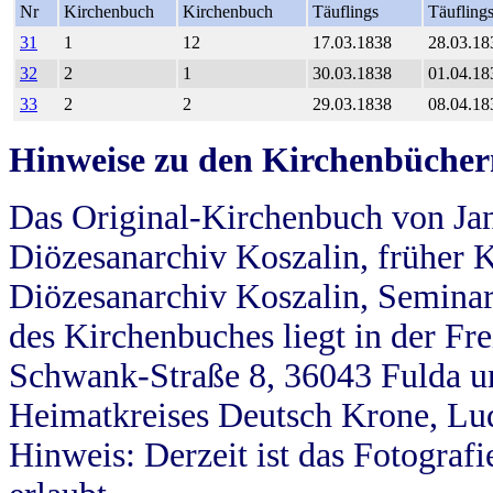
Nr
Kirchenbuch
Kirchenbuch
Täuflings
Täufling
31
1
12
17.03.1838
28.03.18
32
2
1
30.03.1838
01.04.18
33
2
2
29.03.1838
08.04.18
Hinweise zu den Kirchenbücher
Das Original-Kirchenbuch von Jan
Diözesanarchiv Koszalin, früher Kö
Diözesanarchiv Koszalin, Seminar
des Kirchenbuches liegt in der Fr
Schwank-Straße 8, 36043 Fulda u
Heimatkreises Deutsch Krone, Lu
Hinweis: Derzeit ist das Fotograf