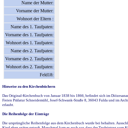
Name der Mutter:
Vorname der Mutter:
Wohnort der Eltern :
Name des 1. Taufpaten:
Vorname des 1. Taufpaten:
Wohnort des 1. Taufpaten:
Name des 2. Taufpaten:
Vorname des 2. Taufpaten:
Wohnort des 2. Taufpaten:
Feld18:
Hinweise zu den Kirchenbüchern
Das Original-Kirchenbuch von Januar 1838 bis 1866, befindet sich im Diözesanarch
Freien Prälatur Schneidemühl, Josef-Schwank-Straße 8, 36043 Fulda und im Archi
erlaubt.
Die Reihenfolge der Einträge
Die ursprüngliche Reihenfolge aus dem Kirchenbuch wurde bei behalten. Ausschla
Kind eben später getauft. Manchmal kam es auch vor, dass der Taufeintrag vom Ki