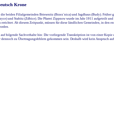
Deutsch Krone
ie beiden Filialgemeinden Briesenitz (Brzez`nica) und Jagdhaus (Budy). Früher g
yce) und Stabitz (Zdbice). Die Pfarrei Zippnow wurde im Jahr 1911 aufgeteilt und e
en errichtet. Ab diesem Zeitpunkt, müssen für diese ländlichen Gemeinden, in den
worden.
 auf folgende Sachverhalte hin: Die vorliegende Transkription ist von einer Kopie 
aber dennoch zu Übertragungsfehlern gekommen sein. Deshalb wird kein Anspruch auf 