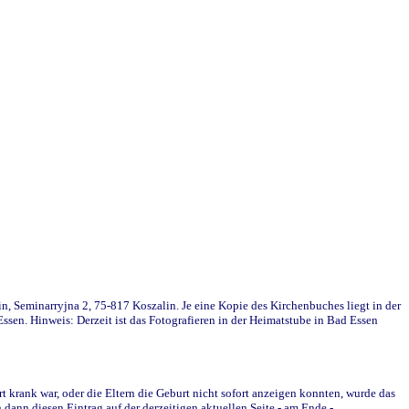
in, Seminarryjna 2, 75-817 Koszalin. Je eine Kopie des Kirchenbuches liegt in der
en. Hinweis: Derzeit ist das Fotografieren in der Heimatstube in Bad Essen
krank war, oder die Eltern die Geburt nicht sofort anzeigen konnten, wurde das
ann diesen Eintrag auf der derzeitigen aktuellen Seite - am Ende -