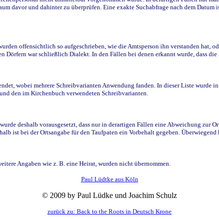
raum davor und dahinter zu überprüfen. Eine exakte Suchabfrage nach dem Datum i
den offensichtlich so aufgeschrieben, wie die Amtsperson ihn verstanden hat, ode
n Dörfern war schließlich Dialekt. In den Fällen bei denen erkannt wurde, dass di
t, wobei mehrere Schreibvarianten Anwendung fanden. In dieser Liste wurde in de
n und den im Kirchenbuch verwendeten Schreibvarianten.
wurde deshalb vorausgesetzt, dass nur in derartigen Fällen eine Abweichung zur O
eshalb ist bei der Ortsangabe für den Taufpaten ein Vorbehalt gegeben. Überwiegen
weitere Angaben wie z. B. eine Heirat, wurden nicht übernommen.
Paul Lüdtke aus Köln
© 2009 by Paul Lüdke und Joachim Schulz
zurück zu: Back to the Roots in Deutsch Krone