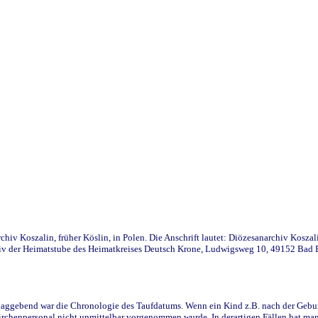
iv Koszalin, früher Köslin, in Polen. Die Anschrift lautet: Diözesanarchiv Koszal
v der Heimatstube des Heimatkreises Deutsch Krone, Ludwigsweg 10, 49152 Bad Ess
ggebend war die Chronologie des Taufdatums. Wenn ein Kind z.B. nach der Geburt 
rchenpersonal nicht unmittelbar vorgenommen wurde. In derartigen Fällen hat man d