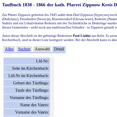
Taufbuch 1838 - 1866 der kath. Pfarrei Zippnow Kreis 
Zur Pfarrei Zippnow gehörten bis 1945 außer dem Dorf Zippnow (Sypnywo) noch d
(Dudylany), Freudenfier (Szwecja), Klawittersdorf (Glowaczewo), Rederitz (Nadarz
Stabitz und ein Lokalvikariat Rederitz mit der Tochterkirche in Doderlage wurd
diesen Gemeinden - wohl noch aus traditionellen Gründen - in Zippnow getauft 
Autor dieser Abschrift ist der gebürtige Rederitzer
Paul Lüdtke
aus Köln. Er weist
Kirchenbuch, sind in dieser Liste korrigiert worden. Bei der Abschrift kann es 
Alles
Suchen
Auswahl
Detail
Lfd-Nr:
Seite im Kirchenbuch:
Lfd-Nr im Kirchenbuch:
Geburt des Täuflings:
Taufe des Täuflings:
Vorname des Täuflings:
Name des Vaters:
Vorname des Vaters: