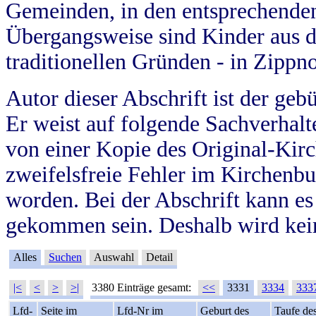
Gemeinden, in den entsprechende
Übergangsweise sind Kinder aus 
traditionellen Gründen - in Zippn
Autor dieser Abschrift ist der geb
Er weist auf folgende Sachverhalte
von einer Kopie des Original-Kirc
zweifelsfreie Fehler im Kirchenbuc
worden. Bei der Abschrift kann e
gekommen sein. Deshalb wird kein
Alles
Suchen
Auswahl
Detail
|<
<
>
>|
3380 Einträge gesamt:
<<
3331
3334
333
Lfd-
Seite im
Lfd-Nr im
Geburt des
Taufe de