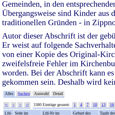
Gemeinden, in den entsprechende
Übergangsweise sind Kinder aus 
traditionellen Gründen - in Zippn
Autor dieser Abschrift ist der geb
Er weist auf folgende Sachverhalte
von einer Kopie des Original-Kirc
zweifelsfreie Fehler im Kirchenbuc
worden. Bei der Abschrift kann e
gekommen sein. Deshalb wird kein
Alles
Suchen
Auswahl
Detail
|<
<
>
>|
3380 Einträge gesamt:
1
4
7
10
13
16
Lfd-
Seite im
Lfd-Nr im
Geburt des
Taufe de