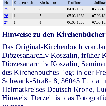
Nr
Kirchenbuch
Kirchenbuch
Täuflings
Täufling
25
1
6
04.03.1838
05.03.18
26
1
7
05.03.1838
07.03.18
27
1
8
06.03.1838
07.03.18
Hinweise zu den Kirchenbücher
Das Original-Kirchenbuch von Jan
Diözesanarchiv Koszalin, früher Kö
Diözesanarchiv Koszalin, Seminar
des Kirchenbuches liegt in der Fr
Schwank-Straße 8, 36043 Fulda u
Heimatkreises Deutsch Krone, Lu
Hinweis: Derzeit ist das Fotograf