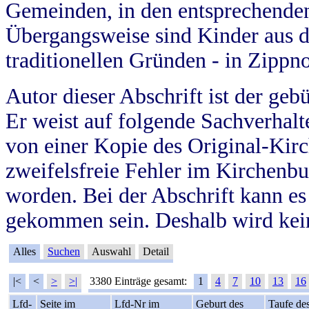
Gemeinden, in den entsprechende
Übergangsweise sind Kinder aus 
traditionellen Gründen - in Zippn
Autor dieser Abschrift ist der geb
Er weist auf folgende Sachverhalte
von einer Kopie des Original-Kirc
zweifelsfreie Fehler im Kirchenbuc
worden. Bei der Abschrift kann e
gekommen sein. Deshalb wird kein
Alles
Suchen
Auswahl
Detail
|<
<
>
>|
3380 Einträge gesamt:
1
4
7
10
13
16
Lfd-
Seite im
Lfd-Nr im
Geburt des
Taufe de