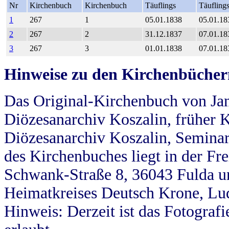
Nr
Kirchenbuch
Kirchenbuch
Täuflings
Täufling
1
267
1
05.01.1838
05.01.18
2
267
2
31.12.1837
07.01.18
3
267
3
01.01.1838
07.01.18
Hinweise zu den Kirchenbücher
Das Original-Kirchenbuch von Jan
Diözesanarchiv Koszalin, früher Kö
Diözesanarchiv Koszalin, Seminar
des Kirchenbuches liegt in der Fr
Schwank-Straße 8, 36043 Fulda u
Heimatkreises Deutsch Krone, Lu
Hinweis: Derzeit ist das Fotograf