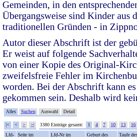
Gemeinden, in den entsprechende
Übergangsweise sind Kinder aus 
traditionellen Gründen - in Zippn
Autor dieser Abschrift ist der geb
Er weist auf folgende Sachverhalte
von einer Kopie des Original-Kirc
zweifelsfreie Fehler im Kirchenbuc
worden. Bei der Abschrift kann e
gekommen sein. Deshalb wird kein
Alles
Suchen
Auswahl
Detail
|<
<
>
>|
3380 Einträge gesamt:
1
4
7
10
13
16
Lfd-
Seite im
Lfd-Nr im
Geburt des
Taufe de