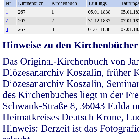
Nr
Kirchenbuch
Kirchenbuch
Täuflings
Täufling
1
267
1
05.01.1838
05.01.18
2
267
2
31.12.1837
07.01.18
3
267
3
01.01.1838
07.01.18
Hinweise zu den Kirchenbücher
Das Original-Kirchenbuch von Jan
Diözesanarchiv Koszalin, früher Kö
Diözesanarchiv Koszalin, Seminar
des Kirchenbuches liegt in der Fr
Schwank-Straße 8, 36043 Fulda u
Heimatkreises Deutsch Krone, Lu
Hinweis: Derzeit ist das Fotograf