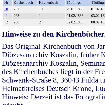
Nr
Kirchenbuch
Kirchenbuch
Täuflings
Täufling
10
267
10
29.01.1838
01.02.18
11
268
1
01.02.1838
03.02.18
12
268
2
02.02.1838
08.02.18
Hinweise zu den Kirchenbücher
Das Original-Kirchenbuch von Jan
Diözesanarchiv Koszalin, früher Kö
Diözesanarchiv Koszalin, Seminar
des Kirchenbuches liegt in der Fr
Schwank-Straße 8, 36043 Fulda u
Heimatkreises Deutsch Krone, Lu
Hinweis: Derzeit ist das Fotograf