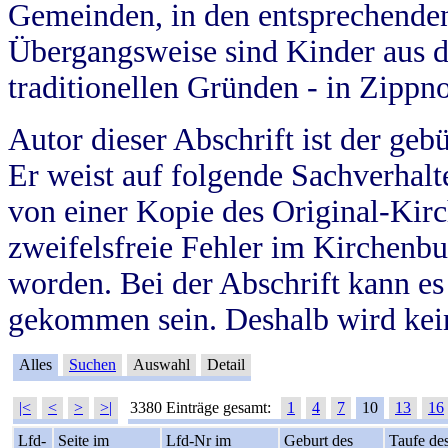
Gemeinden, in den entsprechende
Übergangsweise sind Kinder aus 
traditionellen Gründen - in Zippn
Autor dieser Abschrift ist der geb
Er weist auf folgende Sachverhalte
von einer Kopie des Original-Kirc
zweifelsfreie Fehler im Kirchenbuc
worden. Bei der Abschrift kann e
gekommen sein. Deshalb wird kein
Alles
Suchen
Auswahl
Detail
|<
<
>
>|
3380 Einträge gesamt:
1
4
7
10
13
16
Lfd-
Seite im
Lfd-Nr im
Geburt des
Taufe de