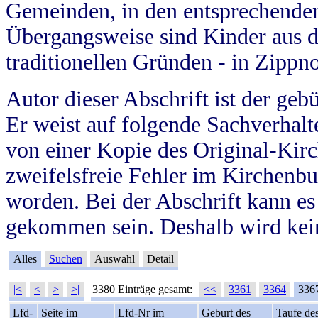
Gemeinden, in den entsprechende
Übergangsweise sind Kinder aus 
traditionellen Gründen - in Zippn
Autor dieser Abschrift ist der geb
Er weist auf folgende Sachverhalte
von einer Kopie des Original-Kirc
zweifelsfreie Fehler im Kirchenbuc
worden. Bei der Abschrift kann e
gekommen sein. Deshalb wird kein
Alles
Suchen
Auswahl
Detail
|<
<
>
>|
3380 Einträge gesamt:
<<
3361
3364
336
Lfd-
Seite im
Lfd-Nr im
Geburt des
Taufe de