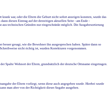
krank war, oder die Eltern die Geburt nicht sofort anzeigen konnten, wurde das
ann diesen Eintrag auf der derzeitigen aktuellen Seite - am Ende -
st aus technischen Gründen nur eingeschränkt möglich. Die Ausgabesortierung
r besser gesagt, wie die Bewohner ihn ausgesprochen haben. Später dann so
e Schreibweise nicht richtig ist, wurden Korrekturen vorgenommen.
r Spalte Wohnort der Eltern, grundsätzlich der deutsche Ortsname eingetragen.
rtsangabe der Eltern vorliegt, wenn diese auch angegeben wurde. Hierbei wurde
d kann man aber von der Richtigkeit dieser Angabe ausgehen.