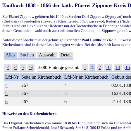
Taufbuch 1838 - 1866 der kath. Pfarrei Zippnow Kreis 
Zur Pfarrei Zippnow gehörten bis 1945 außer dem Dorf Zippnow (Sypnywo) noch d
(Dudylany), Freudenfier (Szwecja), Klawittersdorf (Glowaczewo), Rederitz (Nadarz
Stabitz und ein Lokalvikariat Rederitz mit der Tochterkirche in Doderlage wurd
diesen Gemeinden - wohl noch aus traditionellen Gründen - in Zippnow getauft 
Autor dieser Abschrift ist der gebürtige Rederitzer
Paul Lüdtke
aus Köln. Er weist
Kirchenbuch, sind in dieser Liste korrigiert worden. Bei der Abschrift kann es 
Alles
Suchen
Auswahl
Detail
|<
<
>
>|
3380 Einträge gesamt:
1
4
7
10
13
16
Lfd-Nr
Seite im Kirchenbuch
Lfd-Nr im Kirchenbuch
Geburt des
4
267
4
02.01.183
5
267
5
16.01.183
6
267
6
21.01.183
Hinweise zu den Kirchenbüchern
Das Original-Kirchenbuch von Januar 1838 bis 1866, befindet sich im Diözesanarch
Freien Prälatur Schneidemühl, Josef-Schwank-Straße 8, 36043 Fulda und im Archi