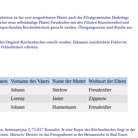
ehörten zu der weit ausgedehnten Pfarrei auch die Filialgemeinden Doderlage
ine neue selbständige Pfarrei Freudenfier mit den Filialen Klawittersdorf und
 entsprechenden Kirchenbüchern gesucht werden. Übergangsweise sind Kinder aus
des Original-Kirchenbuches erstellt worden. Erkannte zweifelsfreie Fehler im
Fehlerfreiheit erhoben.
ters
Vorname des Vaters
Name der Mutter
Wohnort der Eltern
Johann
Strelow
Freudenfier
Lorenz
Jaster
Zippnow
Johann
Hannemann
Freudenfier
in, Seminarryjna 2, 75-817 Koszalin. Je eine Kopie des Kirchenbuches liegt in der
en. Hinweis: Derzeit ist das Fotografieren in der Heimatstube in Bad Essen