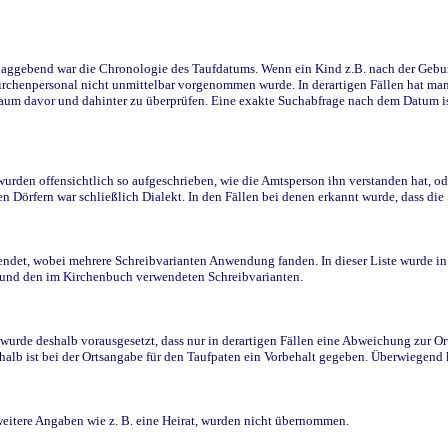
ggebend war die Chronologie des Taufdatums. Wenn ein Kind z.B. nach der Geburt 
rchenpersonal nicht unmittelbar vorgenommen wurde. In derartigen Fällen hat man d
raum davor und dahinter zu überprüfen. Eine exakte Suchabfrage nach dem Datum i
den offensichtlich so aufgeschrieben, wie die Amtsperson ihn verstanden hat, ode
n Dörfern war schließlich Dialekt. In den Fällen bei denen erkannt wurde, dass di
t, wobei mehrere Schreibvarianten Anwendung fanden. In dieser Liste wurde in de
n und den im Kirchenbuch verwendeten Schreibvarianten.
wurde deshalb vorausgesetzt, dass nur in derartigen Fällen eine Abweichung zur O
eshalb ist bei der Ortsangabe für den Taufpaten ein Vorbehalt gegeben. Überwiegen
weitere Angaben wie z. B. eine Heirat, wurden nicht übernommen.