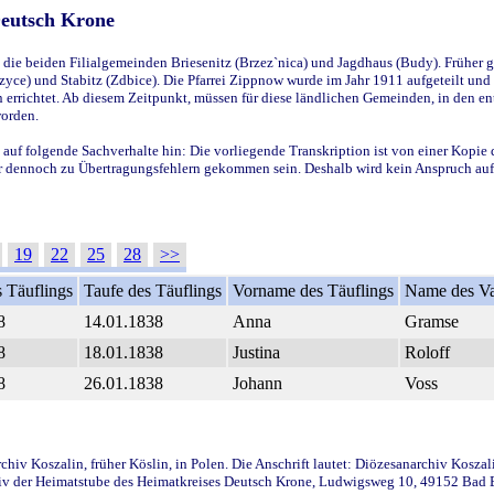
Deutsch Krone
ie beiden Filialgemeinden Briesenitz (Brzez`nica) und Jagdhaus (Budy). Früher g
yce) und Stabitz (Zdbice). Die Pfarrei Zippnow wurde im Jahr 1911 aufgeteilt und e
en errichtet. Ab diesem Zeitpunkt, müssen für diese ländlichen Gemeinden, in den
worden.
 auf folgende Sachverhalte hin: Die vorliegende Transkription ist von einer Kopie 
aber dennoch zu Übertragungsfehlern gekommen sein. Deshalb wird kein Anspruch auf 
19
22
25
28
>>
 Täuflings
Taufe des Täuflings
Vorname des Täuflings
Name des Va
8
14.01.1838
Anna
Gramse
8
18.01.1838
Justina
Roloff
8
26.01.1838
Johann
Voss
iv Koszalin, früher Köslin, in Polen. Die Anschrift lautet: Diözesanarchiv Koszal
v der Heimatstube des Heimatkreises Deutsch Krone, Ludwigsweg 10, 49152 Bad Ess