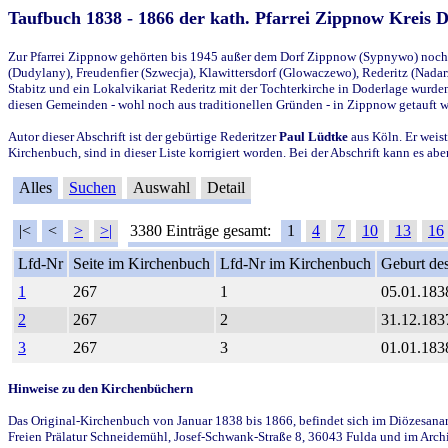
Taufbuch 1838 - 1866 der kath. Pfarrei Zippnow Kreis 
Zur Pfarrei Zippnow gehörten bis 1945 außer dem Dorf Zippnow (Sypnywo) noch d
(Dudylany), Freudenfier (Szwecja), Klawittersdorf (Glowaczewo), Rederitz (Nadarz
Stabitz und ein Lokalvikariat Rederitz mit der Tochterkirche in Doderlage wurd
diesen Gemeinden - wohl noch aus traditionellen Gründen - in Zippnow getauft 
Autor dieser Abschrift ist der gebürtige Rederitzer
Paul Lüdtke
aus Köln. Er weist
Kirchenbuch, sind in dieser Liste korrigiert worden. Bei der Abschrift kann es 
Alles
Suchen
Auswahl
Detail
|<
<
>
>|
3380 Einträge gesamt:
1
4
7
10
13
16
Lfd-Nr
Seite im Kirchenbuch
Lfd-Nr im Kirchenbuch
Geburt des
1
267
1
05.01.183
2
267
2
31.12.183
3
267
3
01.01.183
Hinweise zu den Kirchenbüchern
Das Original-Kirchenbuch von Januar 1838 bis 1866, befindet sich im Diözesanarch
Freien Prälatur Schneidemühl, Josef-Schwank-Straße 8, 36043 Fulda und im Archi