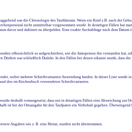
ggebend war die Chronologie des Taufdatums. Wenn ein Kind z.B. nach der Geburt 
rchenpersonal nicht unmittelbar vorgenommen wurde. In derartigen Fällen hat man d
raum davor und dahinter zu überprüfen. Eine exakte Suchabfrage nach dem Datum i
den offensichtlich so aufgeschrieben, wie die Amtsperson ihn verstanden hat, ode
n Dörfern war schließlich Dialekt. In den Fällen bei denen erkannt wurde, dass di
t, wobei mehrere Schreibvarianten Anwendung fanden. In dieser Liste wurde in de
n und den im Kirchenbuch verwendeten Schreibvarianten.
wurde deshalb vorausgesetzt, dass nur in derartigen Fällen eine Abweichung zur O
eshalb ist bei der Ortsangabe für den Taufpaten ein Vorbehalt gegeben. Überwiegen
weitere Angaben wie z. B. eine Heirat, wurden nicht übernommen.