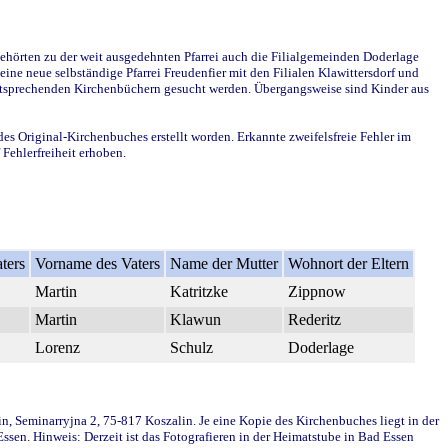
ehörten zu der weit ausgedehnten Pfarrei auch die Filialgemeinden Doderlage
ine neue selbständige Pfarrei Freudenfier mit den Filialen Klawittersdorf und
 entsprechenden Kirchenbüchern gesucht werden. Übergangsweise sind Kinder aus
des Original-Kirchenbuches erstellt worden. Erkannte zweifelsfreie Fehler im
Fehlerfreiheit erhoben.
ters
Vorname des Vaters
Name der Mutter
Wohnort der Eltern
Martin
Katritzke
Zippnow
Martin
Klawun
Rederitz
Lorenz
Schulz
Doderlage
in, Seminarryjna 2, 75-817 Koszalin. Je eine Kopie des Kirchenbuches liegt in der
en. Hinweis: Derzeit ist das Fotografieren in der Heimatstube in Bad Essen