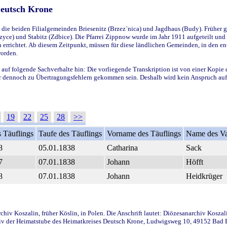
Deutsch Krone
ie beiden Filialgemeinden Briesenitz (Brzez`nica) und Jagdhaus (Budy). Früher g
yce) und Stabitz (Zdbice). Die Pfarrei Zippnow wurde im Jahr 1911 aufgeteilt und e
en errichtet. Ab diesem Zeitpunkt, müssen für diese ländlichen Gemeinden, in den
worden.
 auf folgende Sachverhalte hin: Die vorliegende Transkription ist von einer Kopie 
aber dennoch zu Übertragungsfehlern gekommen sein. Deshalb wird kein Anspruch auf 
19
22
25
28
>>
 Täuflings
Taufe des Täuflings
Vorname des Täuflings
Name des Va
8
05.01.1838
Catharina
Sack
7
07.01.1838
Johann
Höfft
8
07.01.1838
Johann
Heidkrüger
iv Koszalin, früher Köslin, in Polen. Die Anschrift lautet: Diözesanarchiv Koszal
v der Heimatstube des Heimatkreises Deutsch Krone, Ludwigsweg 10, 49152 Bad Ess