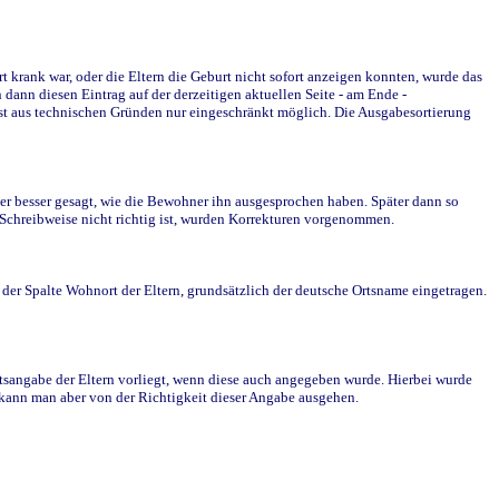
krank war, oder die Eltern die Geburt nicht sofort anzeigen konnten, wurde das
ann diesen Eintrag auf der derzeitigen aktuellen Seite - am Ende -
st aus technischen Gründen nur eingeschränkt möglich. Die Ausgabesortierung
r besser gesagt, wie die Bewohner ihn ausgesprochen haben. Später dann so
e Schreibweise nicht richtig ist, wurden Korrekturen vorgenommen.
r Spalte Wohnort der Eltern, grundsätzlich der deutsche Ortsname eingetragen.
rtsangabe der Eltern vorliegt, wenn diese auch angegeben wurde. Hierbei wurde
d kann man aber von der Richtigkeit dieser Angabe ausgehen.