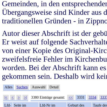
Gemeinden, in den entsprechende
Übergangsweise sind Kinder aus 
traditionellen Gründen - in Zippn
Autor dieser Abschrift ist der geb
Er weist auf folgende Sachverhalte
von einer Kopie des Original-Kirc
zweifelsfreie Fehler im Kirchenbuc
worden. Bei der Abschrift kann e
gekommen sein. Deshalb wird kein
Alles
Suchen
Auswahl
Detail
|<
<
>
>|
3380 Einträge gesamt:
<<
3331
3334
333
Lfd-
Seite im
Lfd-Nr im
Geburt des
Taufe de