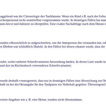
ggebend war die Chronologie des Taufdatums. Wenn ein Kind z.B. nach der Geburt 
rchenpersonal nicht unmittelbar vorgenommen wurde. In derartigen Fällen hat man d
raum davor und dahinter zu überprüfen. Eine exakte Suchabfrage nach dem Datum i
den offensichtlich so aufgeschrieben, wie die Amtsperson ihn verstanden hat, ode
n Dörfern war schließlich Dialekt. In den Fällen bei denen erkannt wurde, dass di
t, wobei mehrere Schreibvarianten Anwendung fanden. In dieser Liste wurde in de
n und den im Kirchenbuch verwendeten Schreibvarianten.
wurde deshalb vorausgesetzt, dass nur in derartigen Fällen eine Abweichung zur O
eshalb ist bei der Ortsangabe für den Taufpaten ein Vorbehalt gegeben. Überwiegen
weitere Angaben wie z. B. eine Heirat, wurden nicht übernommen.