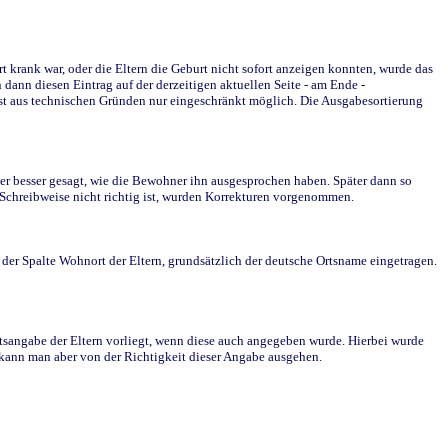
krank war, oder die Eltern die Geburt nicht sofort anzeigen konnten, wurde das
ann diesen Eintrag auf der derzeitigen aktuellen Seite - am Ende -
st aus technischen Gründen nur eingeschränkt möglich. Die Ausgabesortierung
r besser gesagt, wie die Bewohner ihn ausgesprochen haben. Später dann so
e Schreibweise nicht richtig ist, wurden Korrekturen vorgenommen.
r Spalte Wohnort der Eltern, grundsätzlich der deutsche Ortsname eingetragen.
rtsangabe der Eltern vorliegt, wenn diese auch angegeben wurde. Hierbei wurde
d kann man aber von der Richtigkeit dieser Angabe ausgehen.