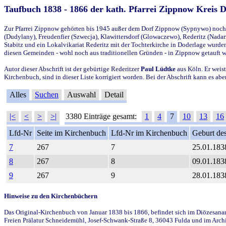
Taufbuch 1838 - 1866 der kath. Pfarrei Zippnow Kreis 
Zur Pfarrei Zippnow gehörten bis 1945 außer dem Dorf Zippnow (Sypnywo) noch d
(Dudylany), Freudenfier (Szwecja), Klawittersdorf (Glowaczewo), Rederitz (Nadarz
Stabitz und ein Lokalvikariat Rederitz mit der Tochterkirche in Doderlage wurd
diesen Gemeinden - wohl noch aus traditionellen Gründen - in Zippnow getauft 
Autor dieser Abschrift ist der gebürtige Rederitzer
Paul Lüdtke
aus Köln. Er weist
Kirchenbuch, sind in dieser Liste korrigiert worden. Bei der Abschrift kann es 
Alles
Suchen
Auswahl
Detail
|<
<
>
>|
3380 Einträge gesamt:
1
4
7
10
13
16
Lfd-Nr
Seite im Kirchenbuch
Lfd-Nr im Kirchenbuch
Geburt des
7
267
7
25.01.183
8
267
8
09.01.183
9
267
9
28.01.183
Hinweise zu den Kirchenbüchern
Das Original-Kirchenbuch von Januar 1838 bis 1866, befindet sich im Diözesanarch
Freien Prälatur Schneidemühl, Josef-Schwank-Straße 8, 36043 Fulda und im Archi