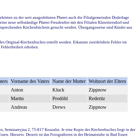
ehörten zu der weit ausgedehnten Pfarrei auch die Filialgemeinden Doderlage
ine neue selbständige Pfarrei Freudenfier mit den Filialen Klawittersdorf und
 entsprechenden Kirchenbüchern gesucht werden. Übergangsweise sind Kinder aus
des Original-Kirchenbuches erstellt worden. Erkannte zweifelsfreie Fehler im
Fehlerfreiheit erhoben.
ters
Vorname des Vaters
Name der Mutter
Wohnort der Eltern
Anton
Kluck
Zippnow
Martin
Prodöhl
Rederitz
Andreas
Drews
Zippnow
in, Seminarryjna 2, 75-817 Koszalin. Je eine Kopie des Kirchenbuches liegt in der
en. Hinweis: Derzeit ist das Fotografieren in der Heimatstube in Bad Essen