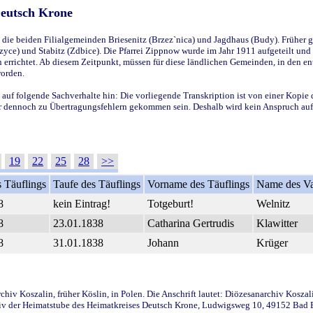
Deutsch Krone
ie beiden Filialgemeinden Briesenitz (Brzez`nica) und Jagdhaus (Budy). Früher g
yce) und Stabitz (Zdbice). Die Pfarrei Zippnow wurde im Jahr 1911 aufgeteilt und e
en errichtet. Ab diesem Zeitpunkt, müssen für diese ländlichen Gemeinden, in den
worden.
 auf folgende Sachverhalte hin: Die vorliegende Transkription ist von einer Kopie 
aber dennoch zu Übertragungsfehlern gekommen sein. Deshalb wird kein Anspruch auf 
19
22
25
28
>>
 Täuflings
Taufe des Täuflings
Vorname des Täuflings
Name des Va
8
kein Eintrag!
Totgeburt!
Welnitz
8
23.01.1838
Catharina Gertrudis
Klawitter
8
31.01.1838
Johann
Krüger
iv Koszalin, früher Köslin, in Polen. Die Anschrift lautet: Diözesanarchiv Koszal
v der Heimatstube des Heimatkreises Deutsch Krone, Ludwigsweg 10, 49152 Bad Ess